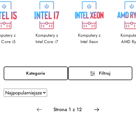
putery z
Komputery z
Komputery z
Kompute
l Core i5
Intel Core i7
Intel Xeon
AMD Ry
Kategorie
Filtruj
Zastosowano
Sortuj
według
sortowanie:
Najpopularniejsze.