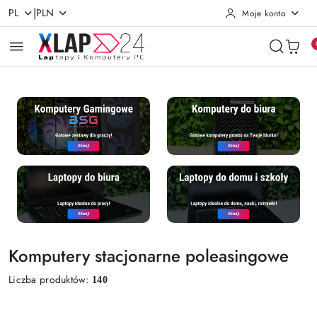
|
PL
PLN
Moje konto
Przejdź do treści głównej
Przejdź do wyszukiwarki
Przejdź do moje konto
Przejdź do menu głównego
Przejdź do stopki
Komputery stacjonarne poleasingowe
Liczba produktów:
140