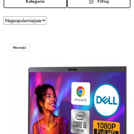
Kategorie
Filtruj
Zastosowano
Sortuj
według
sortowanie:
Najpopularniejsze.
Nowość