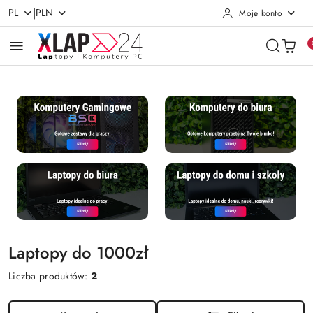
|
PL
PLN
Moje konto
Przejdź do treści głównej
Przejdź do wyszukiwarki
Przejdź do moje konto
Przejdź do menu głównego
Przejdź do stopki
Laptopy do 1000zł
Liczba produktów:
2