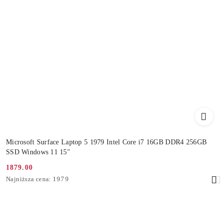
Microsoft Surface Laptop 5 1979 Intel Core i7 16GB DDR4 256GB
SSD Windows 11 15"
1879.00
Cena
Najniższa
Najniższa cena:
1979
promocyjna:
cena
z
30
dni