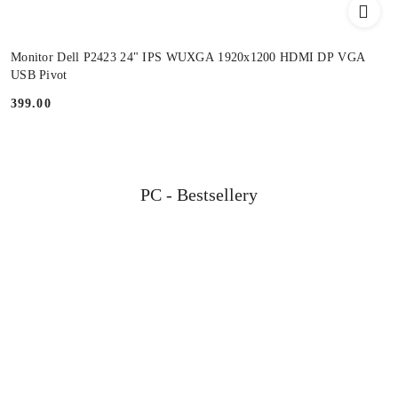
Monitor Dell P2423 24" IPS WUXGA 1920x1200 HDMI DP VGA
USB Pivot
399.00
Cena:
Produkty
PC - Bestsellery
Pomiń karuzelę produktów
o
statusie: