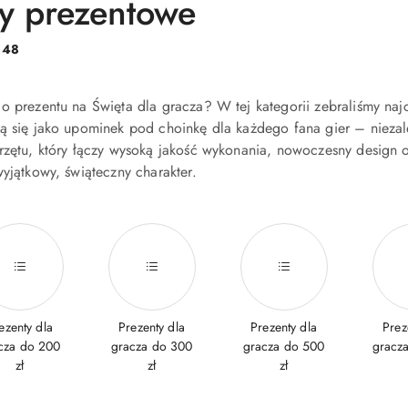
y prezentowe
:
48
o prezentu na Święta dla gracza? W tej kategorii zebraliśmy na
zą się jako upominek pod choinkę dla każdego fana gier – nieza
rzętu, który łączy wysoką jakość wykonania, nowoczesny design 
wyjątkowy, świąteczny charakter.
ezenty dla
Prezenty dla
Prezenty dla
Prez
cza do 200
gracza do 300
gracza do 500
gracz
zł
zł
zł