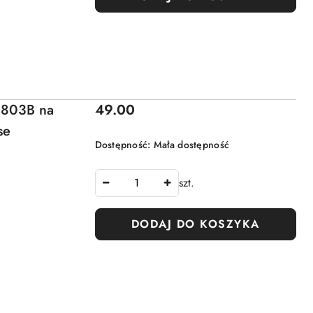
Cena:
 P803B na
49.00
se
Dostępność:
Mała dostępność
szt.
DODAJ DO KOSZYKA