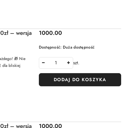
Cena:
0zł – wersja
1000.00
Dostępność:
Duża dostępność
każdego! 🎁 Nie
szt.
 dla bliskiej
DODAJ DO KOSZYKA
Cena:
0zł – wersja
1000.00