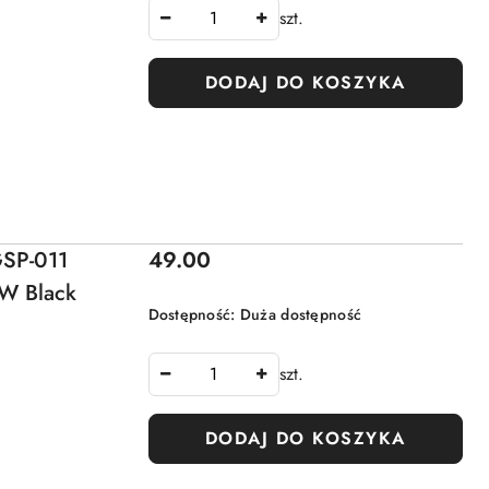
szt.
DODAJ DO KOSZYKA
Cena:
GSP-011
49.00
3W Black
Dostępność:
Duża dostępność
szt.
DODAJ DO KOSZYKA