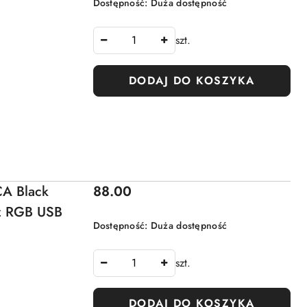
Dostępność:
Duża dostępność
szt.
DODAJ DO KOSZYKA
Cena:
A Black
88.00
z RGB USB
Dostępność:
Duża dostępność
szt.
DODAJ DO KOSZYKA