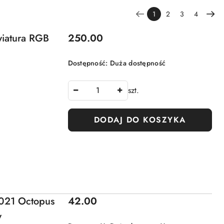
1
2
3
4
Cena:
iatura RGB
250.00
Dostępność:
Duża dostępność
szt.
DODAJ DO KOSZYKA
Cena:
021 Octopus
42.00
w