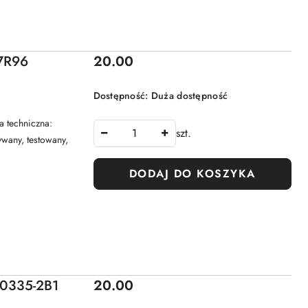
Cena:
7R96
20.00
Dostępność:
Duża dostępność
 techniczna:
szt.
wany, testowany,
DODAJ DO KOSZYKA
Cena:
50335-2B1
20.00