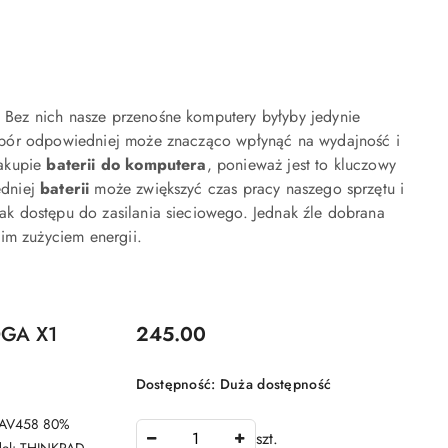
 Bez nich nasze przenośne komputery byłyby jedynie
ybór odpowiedniej może znacząco wpłynąć na wydajność i
zakupie
baterii do komputera
, ponieważ jest to kluczowy
edniej
baterii
może zwiększyć czas pracy naszego sprzętu i
k dostępu do zasilania sieciowego. Jednak źle dobrana
im zużyciem energii.
Cena:
GA X1
245.00
Dostępność:
Duża dostępność
1AV458 80%
szt.