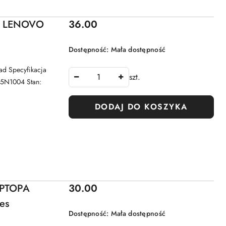
Cena:
A LENOVO
36.00
Dostępność:
Mała dostępność
 Specyfikacja
szt.
45N1004 Stan:
DODAJ DO KOSZYKA
Cena:
APTOPA
30.00
es
Dostępność:
Mała dostępność