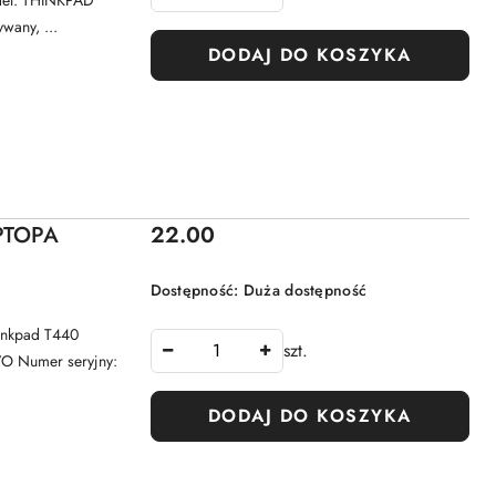
del: THINKPAD
any, ...
DODAJ DO KOSZYKA
Cena:
PTOPA
22.00
Dostępność:
Duża dostępność
nkpad T440
szt.
VO Numer seryjny:
DODAJ DO KOSZYKA