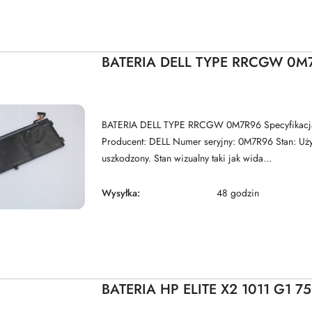
BATERIA DELL TYPE RRCGW 0M
BATERIA DELL TYPE RRCGW 0M7R96 Specyfikacja
Producent: DELL Numer seryjny: 0M7R96 Stan: Uży
uszkodzony. Stan wizualny taki jak wida...
Wysyłka:
48 godzin
BATERIA HP ELITE X2 1011 G1 7