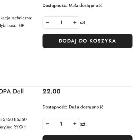
Dostępność:
Mała dostępność
kacja techniczna:
szt.
ybilność: HP
DODAJ DO KOSZYKA
Cena:
PA Dell
22.00
Dostępność:
Duża dostępność
e E5450 E5550
szt.
seryjny: RYXXH