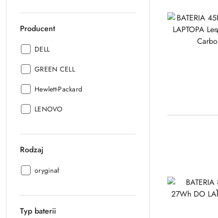
Producent
Producent:
DELL
Producent:
GREEN CELL
Producent:
Hewlett-Packard
Producent:
LENOVO
Rodzaj
Rodzaj:
oryginał
Typ baterii