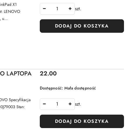
nkPad X1
szt.
ent: LENOVO
 u...
DODAJ DO KOSZYKA
Cena:
DO LAPTOPA
22.00
Dostępność:
Mała dostępność
VO Specyfikacja
szt.
10J79003 Stan:
DODAJ DO KOSZYKA