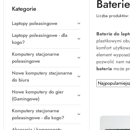
Bateri
Kategorie
Liczba produktów
Laptopy poleasingowe
Baterie do lap
Laptopy poleasingowe - dla
plastikowymi ob
kogo?
komfort użytkow
Komputery stacjonarne
element wyposaż
poleasingowe
pozwolić nam na
bateria
może pro
Nowe komputery stacjonarne
do biura
Zastosowano
Sortuj
według
sortowanie:
Nowe komputery do gier
Najpopularniejsz
(Gamingowe)
Komputery stacjonarne
poleasingowe - dla kogo?
Akcesoria i komponenty