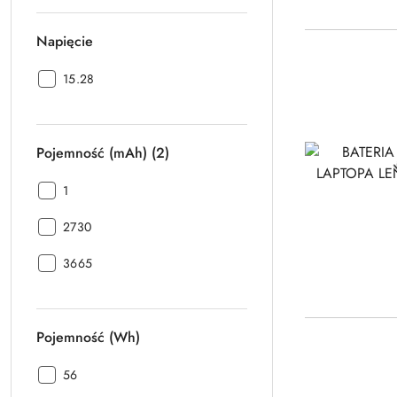
Napięcie
Napięcie:
15.28
Pojemność (mAh) (2)
Pojemność
1
(mAh)
Pojemność
(2):
2730
(mAh)
Pojemność
(2):
3665
(mAh)
(2):
Pojemność (Wh)
Pojemność
56
(Wh):