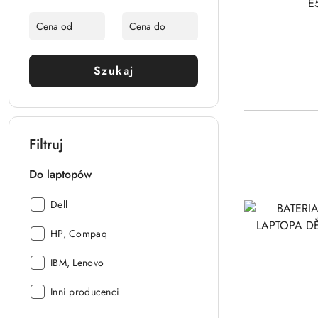
Szukaj
Filtruj
Do laptopów
Do
Dell
laptopów:
Do
HP, Compaq
laptopów:
Do
IBM, Lenovo
laptopów:
Do
Inni producenci
laptopów: