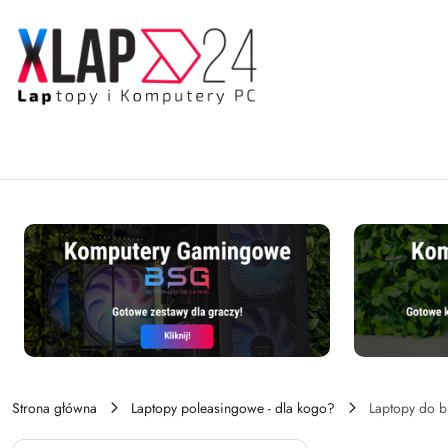
Przejdź do treści głównej
Przejdź do wyszukiwarki
Przejdź do moje konto
Przejdź do menu głównego
Przejdź do stopki
Strona główna
Laptopy poleasingowe - dla kogo?
Laptopy do b