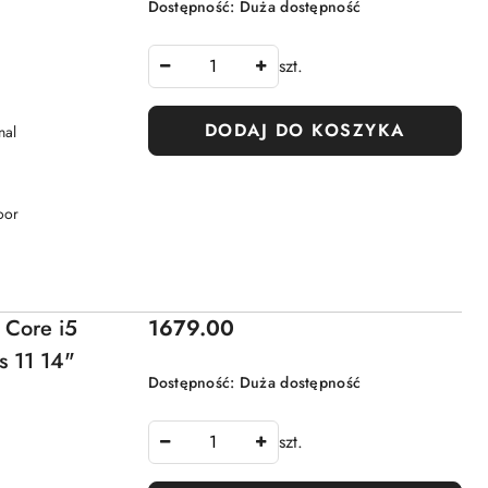
Dostępność:
Duża dostępność
szt.
DODAJ DO KOSZYKA
nal
oor
Cena:
 Core i5
1679.00
 11 14"
Dostępność:
Duża dostępność
szt.