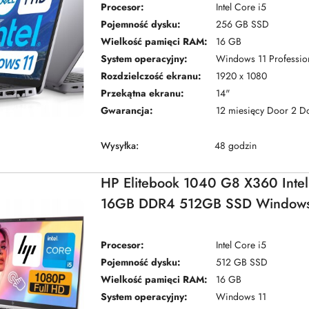
Procesor:
Intel Core i5
Pojemność dysku:
256 GB SSD
Wielkość pamięci RAM:
16 GB
System operacyjny:
Windows 11 Professio
Rozdzielczość ekranu:
1920 x 1080
Przekątna ekranu:
14"
Gwarancja:
12 miesięcy Door 2 D
Wysyłka:
48 godzin
HP Elitebook 1040 G8 X360 Intel
16GB DDR4 512GB SSD Windows
Procesor:
Intel Core i5
Pojemność dysku:
512 GB SSD
Wielkość pamięci RAM:
16 GB
System operacyjny:
Windows 11