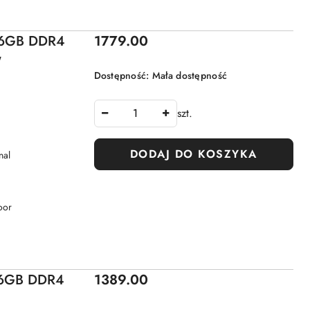
Cena:
 16GB DDR4
1779.00
"
Dostępność:
Mała dostępność
szt.
DODAJ DO KOSZYKA
nal
oor
Cena:
 16GB DDR4
1389.00