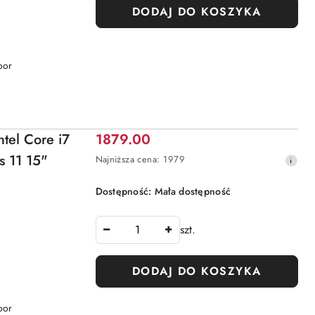
DODAJ DO KOSZYKA
oor
Cena
ntel Core i7
1879.00
promocyjna:
 11 15"
Najniższa
Najniższa cena:
1979
cena
z
Dostępność:
Mała dostępność
30
dni
przed
szt.
obniżką
DODAJ DO KOSZYKA
oor