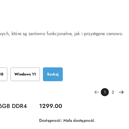
ych, które są zarówno funkcjonalne, jak i przystępne cenowo.
10
Windows 11
Szukaj
1
2
Cena:
 16GB DDR4
1299.00
Dostępność:
Mała dostępność