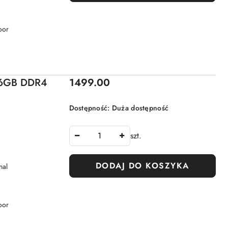
oor
Cena:
 16GB DDR4
1499.00
Dostępność:
Duża dostępność
szt.
DODAJ DO KOSZYKA
nal
oor