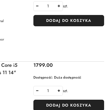
szt.
DODAJ DO KOSZYKA
nal
oor
Cena:
 Core i5
1799.00
 11 14"
Dostępność:
Duża dostępność
szt.
DODAJ DO KOSZYKA