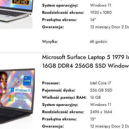
System operacyjny:
Windows 11
Rozdzielczość ekranu:
1920 x 1080
Przekątna ekranu:
14"
Gwarancja:
12 miesięcy Door 2 D
Wysyłka:
48 godzin
Microsoft Surface Laptop 5 1979 I
16GB DDR4 256GB SSD Windows
Procesor:
Intel Core i7
Pojemność dysku:
256 GB SSD
Wielkość pamięci RAM:
16 GB
System operacyjny:
Windows 11
Rozdzielczość ekranu:
2496 x 1664
Przekątna ekranu:
15"
Gwarancja:
12 miesięcy Door 2 D