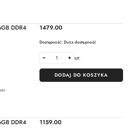
Cena:
 16GB DDR4
1479.00
Dostępność:
Duża dostępność
szt.
DODAJ DO KOSZYKA
oor
Cena:
 16GB DDR4
1159.00