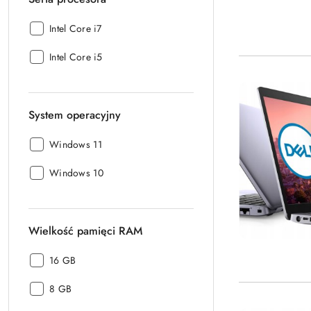
Seria
Intel Core i7
procesora:
Seria
Intel Core i5
procesora:
System operacyjny
System
Windows 11
operacyjny:
System
Windows 10
operacyjny:
Wielkość pamięci RAM
Wielkość
16 GB
pamięci
Wielkość
RAM:
8 GB
pamięci