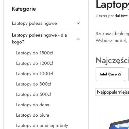
Laptop
Kategorie
Liczba produktów
Laptopy poleasingowe
Szukasz idealneg
Laptopy poleasingowe - dla
Wybierz model, k
kogo?
Laptopy do 1500zł
Najczęśc
Laptopy do 1200zł
Laptopy do 1000zł
Intel Core i5
Laptopy do 800zł
Zastosowano
Sortuj
Laptopy do 500zł
według
sortowanie:
Laptopy do domu
Najpopularniejsz
Laptopy do biura
Laptopy do brudnej roboty