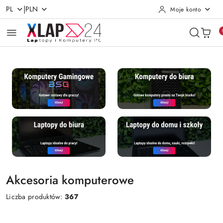
|
PL
PLN
Moje konto
Przejdź do treści głównej
Przejdź do wyszukiwarki
Przejdź do moje konto
Przejdź do menu głównego
Przejdź do stopki
Akcesoria komputerowe
Liczba produktów:
367