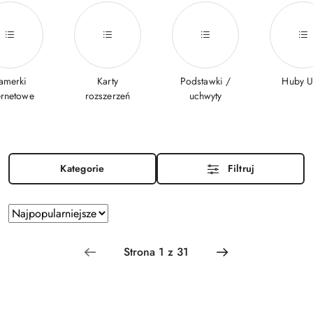
amerki
Karty
Podstawki /
Huby 
ernetowe
rozszerzeń
uchwyty
Kategorie
Filtruj
Zastosowano
Sortuj
według
sortowanie:
Najpopularniejsze.