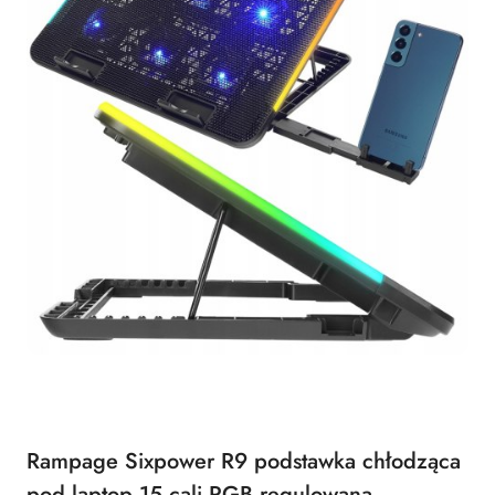
Rampage Sixpower R9 podstawka chłodząca
pod laptop 15 cali RGB regulowana