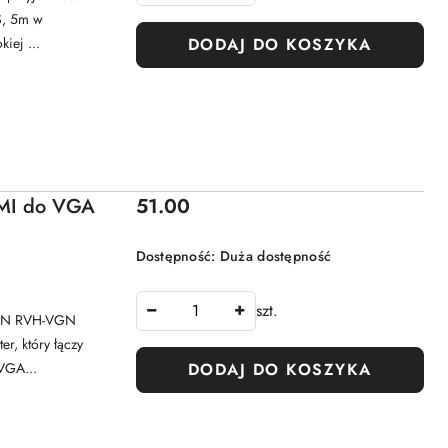
S, 5m w
iej ...
DODAJ DO KOSZYKA
Cena:
MI do VGA
51.00
Dostępność:
Duża dostępność
szt.
GON RVH-VGN
, który łączy
VGA...
DODAJ DO KOSZYKA