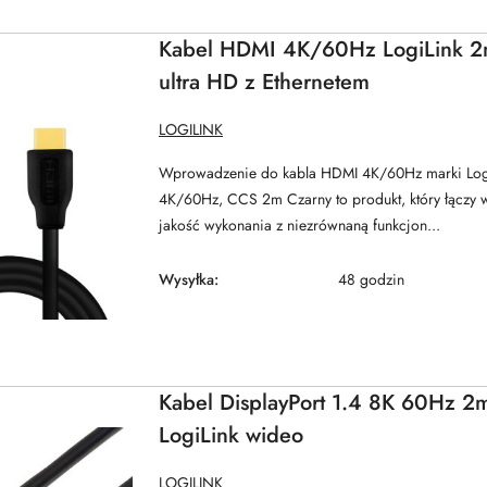
Kabel HDMI 4K/60Hz LogiLink 2
ultra HD z Ethernetem
NAZWA
LOGILINK
PRODUCENTA:
Wprowadzenie do kabla HDMI 4K/60Hz marki Log
4K/60Hz, CCS 2m Czarny to produkt, który łączy 
jakość wykonania z niezrównaną funkcjon...
Wysyłka:
48 godzin
Kabel DisplayPort 1.4 8K 60Hz 2
LogiLink wideo
NAZWA
LOGILINK