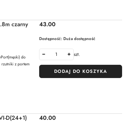
Cena:
.8m czarny
43.00
Dostępność:
Duża dostępność
szt.
yPort(męski) do
 rzutniki z portem
DODAJ DO KOSZYKA
Cena:
VI-D(24+1)
40.00