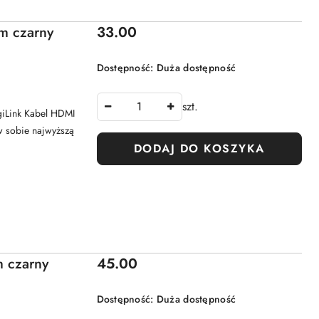
Cena:
m czarny
33.00
Dostępność:
Duża dostępność
szt.
iLink Kabel HDMI
w sobie najwyższą
DODAJ DO KOSZYKA
Cena:
m czarny
45.00
Dostępność:
Duża dostępność