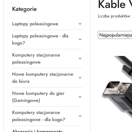
Kable 
Kategorie
Liczba produktów
Laptopy poleasingowe
Zastosowano
Sortuj
Laptopy poleasingowe - dla
według
sortowanie:
kogo?
Najpopularniejsz
Komputery stacjonarne
poleasingowe
Nowe komputery stacjonarne
do biura
Nowe komputery do gier
(Gamingowe)
Komputery stacjonarne
poleasingowe - dla kogo?
Akcesoria i komponenty