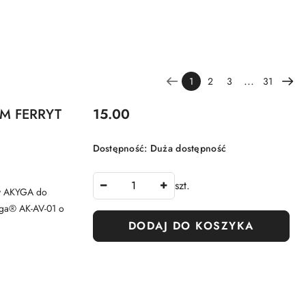
...
1
2
3
31
Cena:
M FERRYT
15.00
Dostępność:
Duża dostępność
szt.
wy AKYGA do
yga® AK-AV-01 o
DODAJ DO KOSZYKA