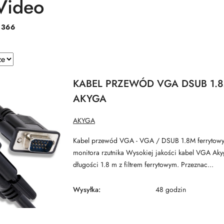
Video
:
366
e.
KABEL PRZEWÓD VGA DSUB 1.8
AKYGA
NAZWA
AKYGA
PRODUCENTA:
Kabel przewód VGA - VGA / DSUB 1.8M ferryto
monitora rzutnika Wysokiej jakości kabel VGA Ak
długości 1.8 m z filtrem ferrytowym. Przeznac...
Wysyłka:
48 godzin