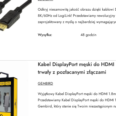
PRODUCENTA:
Odkryj niesamowitą jakość obrazu dzięki kablowi D
8K/60Hz od LogiLink! Przedstawiamy rewolucyjny 
zaprojektowany z myślą o najbardziej wymagającyc
Wysyłka:
48 godzin
Kabel DisplayPort męski do HDMI
trwały z pozłacanymi złączami
NAZWA
GEMBIRD
PRODUCENTA:
Wyjątkowy Kabel DisplayPort męski do HDMI 1.8
Przedstawiamy Kabel DisplayPort męski do HDMI 
Gembird, który stanie się Twoim niezastąpionym na