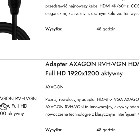
przedstawić najnowszy kabel HDMI 4K/60Hz, CC
eleganckim, klasycznym, czarnym kolorze. Ten wysok
Wysyłka:
48 godzin
Adapter AXAGON RVH-VGN HD
Full HD 1920x1200 aktywny
NAZWA
AXAGON
PRODUCENTA:
Poznaj rewolucyjny adapter HDMI -> VGA AXA
AXAGON RVH-VGN to innowacyjny, aktywny adapter
nowoczesne technologie z klasycznym interfejsem 
Wysyłka:
48 godzin