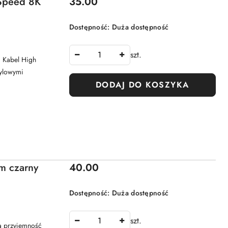
Cena:
Speed 8K
35.00
Dostępność:
Duża dostępność
szt.
m Kabel High
tylowymi
DODAJ DO KOSZYKA
Cena:
m czarny
40.00
Dostępność:
Duża dostępność
szt.
a przyjemność