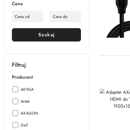
Cena
Szukaj
Filtruj
Producent
Producent:
AKYGA
Producent:
Avtek
Producent:
AXAGON
Producent:
Dell