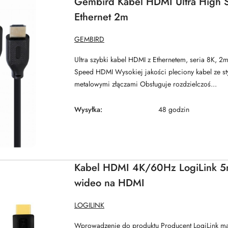
Gembird Kabel HDMI Ultra High 
Ethernet 2m
NAZWA
GEMBIRD
PRODUCENTA:
Ultra szybki kabel HDMI z Ethernetem, seria 8K, 2
Speed HDMI Wysokiej jakości pleciony kabel ze s
metalowymi złączami Obsługuje rozdzielczoś...
Wysyłka:
48 godzin
Kabel HDMI 4K/60Hz LogiLink 5
wideo na HDMI
NAZWA
LOGILINK
PRODUCENTA:
Wprowadzenie do produktu Producent LogiLink m