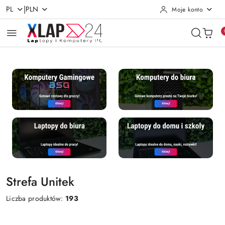
|
PL
PLN
Moje konto
Przejdź do treści głównej
Przejdź do wyszukiwarki
Przejdź do moje konto
Przejdź do menu głównego
Przejdź do stopki
Strefa Unitek
Liczba produktów:
193