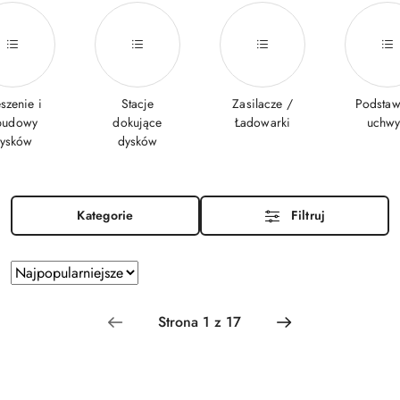
szenie i
Stacje
Zasilacze /
Podstaw
budowy
dokujące
Ładowarki
uchwy
ysków
dysków
Kategorie
Filtruj
Zastosowano sortowanie: Najpopularniejsze.
Sortuj
według