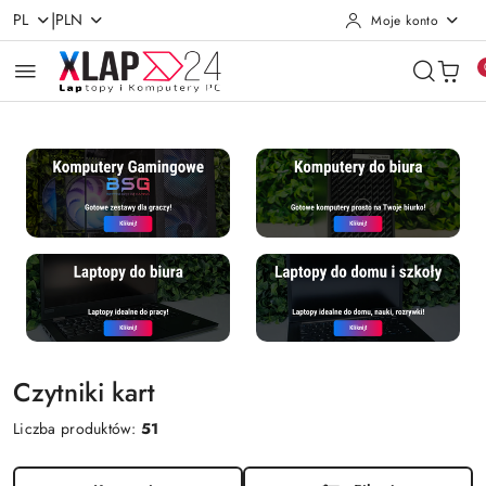
|
PL
PLN
Moje konto
Przejdź do treści głównej
Przejdź do wyszukiwarki
Przejdź do moje konto
Przejdź do menu głównego
Przejdź do stopki
Czytniki kart
Liczba produktów:
51