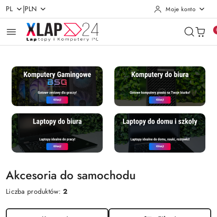
|
PL
PLN
Moje konto
Przejdź do treści głównej
Przejdź do wyszukiwarki
Przejdź do moje konto
Przejdź do menu głównego
Przejdź do stopki
Akcesoria do samochodu
Liczba produktów:
2