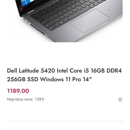
Dell Latitude 5420 Intel Core i5 16GB DDR4
256GB SSD Windows 11 Pro 14"
1189.00
Cena
Najniższa
Najniższa cena:
1389
promocyjna:
cena
z
30
dni
przed