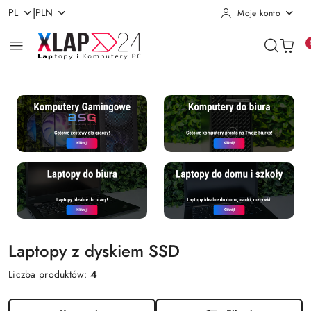
|
PL
PLN
Moje konto
Przejdź do treści głównej
Przejdź do wyszukiwarki
Przejdź do moje konto
Przejdź do menu głównego
Przejdź do stopki
Laptopy z dyskiem SSD
Liczba produktów:
4