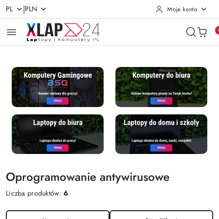
|
PL
PLN
Moje konto
Przejdź do treści głównej
Przejdź do wyszukiwarki
Przejdź do moje konto
Przejdź do menu głównego
Przejdź do stopki
Oprogramowanie antywirusowe
Liczba produktów:
6