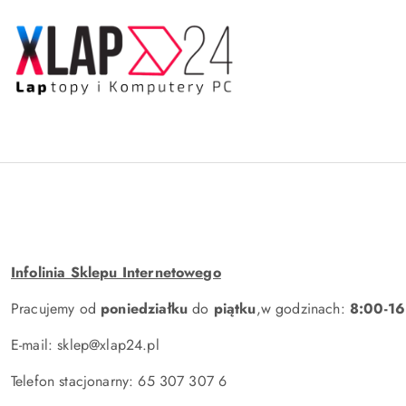
Przejdź do treści głównej
Przejdź do wyszukiwarki
Przejdź do moje konto
Przejdź do menu głównego
Przejdź do stopki
Infolinia Sklepu Internetowego
Pracujemy od
poniedziałku
do
piątku
,w godzinach:
8:00-16
E-mail: sklep@xlap24.pl
Telefon stacjonarny: 65 307 307 6