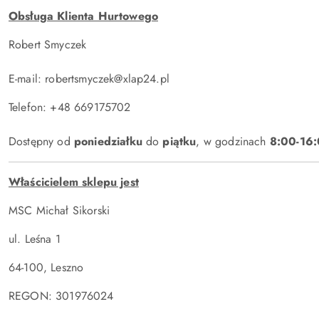
Obsługa Klienta Hurtowego
Robert Smyczek
E-mail: robertsmyczek@xlap24.pl
Telefon: +48 669175702
Dostępny od
poniedziałku
do
piątku
, w godzinach
8:00-16
Właścicielem sklepu jest
MSC Michał Sikorski
ul. Leśna 1
64-100, Leszno
REGON: 301976024