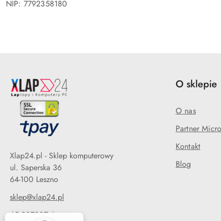
NIP: 7792358180
O sklepie
O nas
Partner Micro
Kontakt
Xlap24.pl - Sklep komputerowy
Blog
ul. Saperska 36
64-100 Leszno
sklep@xlap24.pl
65 307307 6