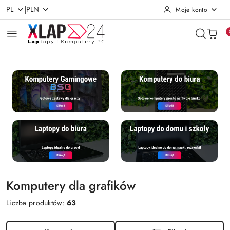
|
PL
PLN
Moje konto
Przejdź do treści głównej
Przejdź do wyszukiwarki
Przejdź do moje konto
Przejdź do menu głównego
Przejdź do stopki
Komputery dla grafików
Liczba produktów:
63