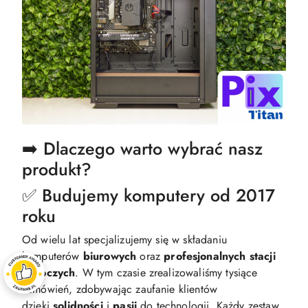
➡️ Dlaczego warto wybrać nasz
produkt?
✅ Budujemy komputery od 2017
roku
Od wielu lat specjalizujemy się w składaniu
komputerów
biurowych
oraz
profesjonalnych
stacji
roboczych
. W tym czasie zrealizowaliśmy tysiące
zamówień, zdobywając zaufanie klientów
dzięki
solidności
i
pasji
do technologii. Każdy zestaw