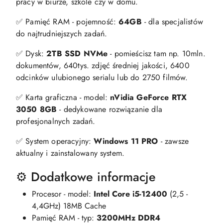
pracy w biurze, szkole czy w domu.
✅ Pamięć RAM - pojemność:
64GB
- dla specjalistów
do najtrudniejszych zadań.
✅ Dysk:
2TB SSD NVMe
- pomieścisz tam np. 10mln.
dokumentów, 640tys. zdjęć średniej jakości, 6400
odcinków ulubionego serialu lub do 2750 filmów.
✅ Karta graficzna - model:
nVidia GeForce RTX
3050 8GB
- dedykowane rozwiązanie dla
profesjonalnych zadań.
✅ System operacyjny:
Windows 11 PRO
- zawsze
aktualny i zainstalowany system.
⚙️ Dodatkowe informacje
Procesor - model:
Intel Core i5-12400
(2,5 -
4,4GHz) 18MB Cache
Pamięć RAM - typ:
3200MHz DDR4