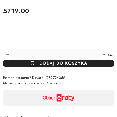
cena:
5719.00
Ilość
szt.
DODAJ DO KOSZYKA
Pomoc eksperta? Dzwoń - 789794056
Możemy też zadzwonić do Ciebie!
Dostępność
,
Wyślij
płatność
i