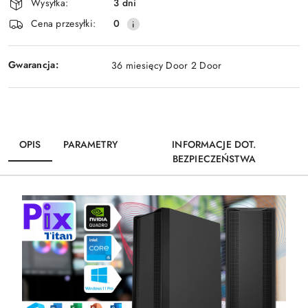
Wysyłka:
3 dni
dostawa
Cena przesyłki:
0
Gwarancja:
36 miesięcy Door 2 Door
OPIS
PARAMETRY
INFORMACJE DOT.
BEZPIECZEŃSTWA