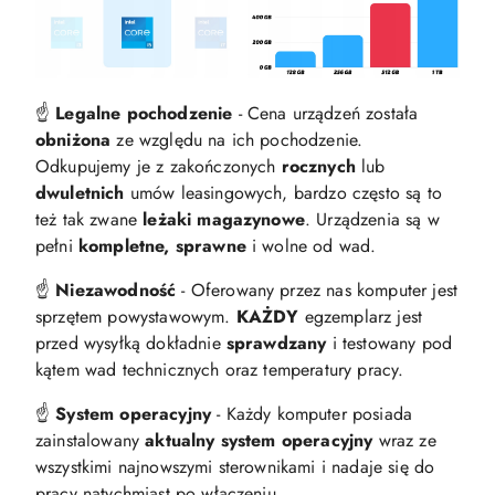
☝️
Legalne pochodzenie
- Cena urządzeń została
obniżona
ze względu na ich pochodzenie.
Odkupujemy je z zakończonych
rocznych
lub
dwuletnich
umów leasingowych, bardzo często są to
też tak zwane
leżaki magazynowe
. Urządzenia są w
pełni
kompletne, sprawne
i wolne od wad.
☝️
Niezawodność
- Oferowany przez nas komputer jest
sprzętem powystawowym.
KAŻDY
egzemplarz jest
przed wysyłką dokładnie
sprawdzany
i testowany pod
kątem wad technicznych oraz temperatury pracy.
☝️
System operacyjny
- Każdy komputer posiada
zainstalowany
aktualny system operacyjny
wraz ze
wszystkimi najnowszymi sterownikami i nadaje się do
pracy natychmiast po włączeniu.