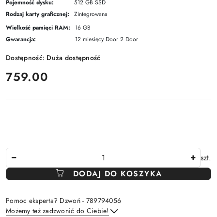
Pojemność dysku:
512 GB SSD
Rodzaj karty graficznej:
Zintegrowana
Wielkość pamięci RAM:
16 GB
Gwarancja:
12 miesięcy Door 2 Door
Dostępność:
Duża dostępność
cena:
759.00
Ilość
szt.
DODAJ DO KOSZYKA
Pomoc eksperta? Dzwoń - 789794056
Możemy też zadzwonić do Ciebie!