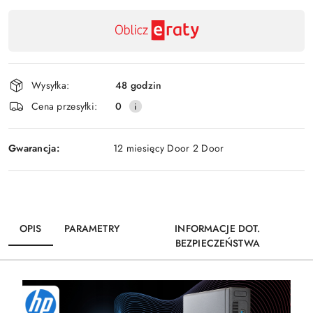
Dostępność
,
Wyślij
płatność
i
Wysyłka:
48 godzin
dostawa
Cena przesyłki:
0
Gwarancja:
12 miesięcy Door 2 Door
OPIS
PARAMETRY
INFORMACJE DOT.
BEZPIECZEŃSTWA