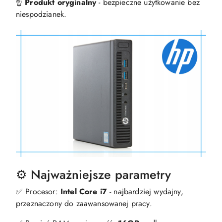
☝️
Produkt oryginalny
- bezpieczne użytkowanie bez
niespodzianek.
⚙️ Najważniejsze parametry
✅ Procesor:
Intel Core
i7
- najbardziej wydajny,
przeznaczony do zaawansowanej pracy.