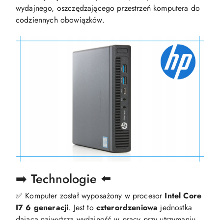
wydajnego, oszczędzającego przestrzeń komputera do
codziennych obowiązków.
➡️ Technologie ⬅️
✅ Komputer został wyposażony w procesor
Intel Core
I7 6 generacji
. Jest to
czterordzeniowa
jednostka
dająca najwyższą wydajność w pracy przy utrzymaniu