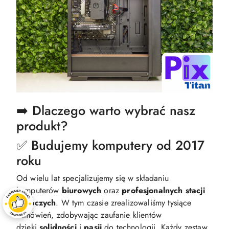
➡️ Dlaczego warto wybrać nasz
produkt?
✅ Budujemy komputery od 2017
roku
Od wielu lat specjalizujemy się w składaniu
komputerów
biurowych
oraz
profesjonalnych
stacji
roboczych
. W tym czasie zrealizowaliśmy tysiące
zamówień, zdobywając zaufanie klientów
dzięki
solidności
i
pasji
do technologii. Każdy zestaw