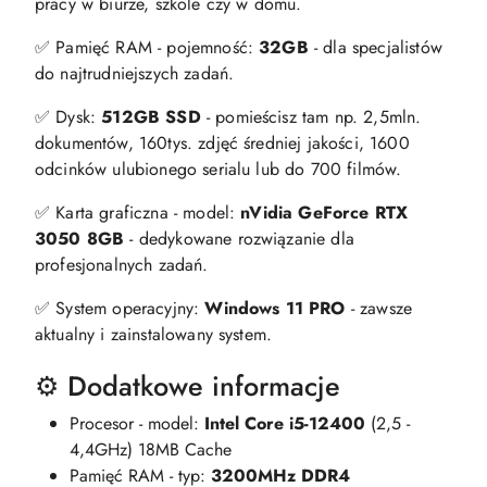
pracy w biurze, szkole czy w domu.
✅ Pamięć RAM - pojemność:
32GB
- dla specjalistów
do najtrudniejszych zadań.
✅ Dysk:
512GB SSD
- pomieścisz tam np. 2,5mln.
dokumentów, 160tys. zdjęć średniej jakości, 1600
odcinków ulubionego serialu lub do 700 filmów.
✅ Karta graficzna - model:
nVidia GeForce RTX
3050 8GB
- dedykowane rozwiązanie dla
profesjonalnych zadań.
✅ System operacyjny:
Windows 11 PRO
- zawsze
aktualny i zainstalowany system.
⚙️ Dodatkowe informacje
Procesor - model:
Intel Core i5-12400
(2,5 -
4,4GHz) 18MB Cache
Pamięć RAM - typ:
3200MHz DDR4