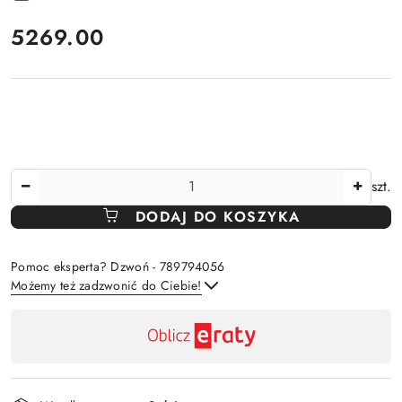
cena:
5269.00
Ilość
szt.
DODAJ DO KOSZYKA
Pomoc eksperta? Dzwoń - 789794056
Możemy też zadzwonić do Ciebie!
Dostępność
,
Wyślij
płatność
i