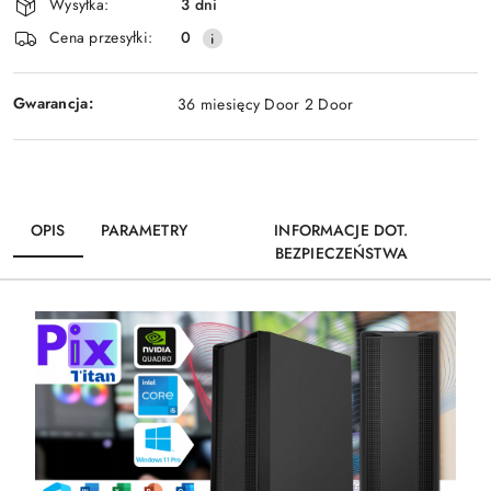
Wysyłka:
3 dni
dostawa
Cena przesyłki:
0
Gwarancja:
36 miesięcy Door 2 Door
OPIS
PARAMETRY
INFORMACJE DOT.
BEZPIECZEŃSTWA