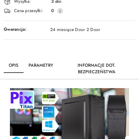
Wysyłka:
3 dni
dostawa
Cena przesyłki:
0
Gwarancja:
24 miesiące Door 2 Door
OPIS
PARAMETRY
INFORMACJE DOT.
BEZPIECZEŃSTWA