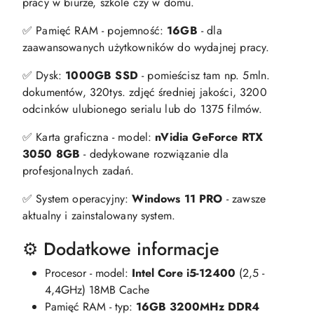
pracy w biurze, szkole czy w domu.
✅ Pamięć RAM - pojemność:
16GB
- dla
zaawansowanych użytkowników do wydajnej pracy.
✅ Dysk:
1000GB SSD
- pomieścisz tam np. 5mln.
dokumentów, 320tys. zdjęć średniej jakości, 3200
odcinków ulubionego serialu lub do 1375 filmów.
✅ Karta graficzna - model:
nVidia GeForce RTX
3050 8GB
- dedykowane rozwiązanie dla
profesjonalnych zadań.
✅ System operacyjny:
Windows 11 PRO
- zawsze
aktualny i zainstalowany system.
⚙️ Dodatkowe informacje
Procesor - model:
Intel Core i5-12400
(2,5 -
4,4GHz) 18MB Cache
Pamięć RAM - typ:
16GB 3200MHz DDR4