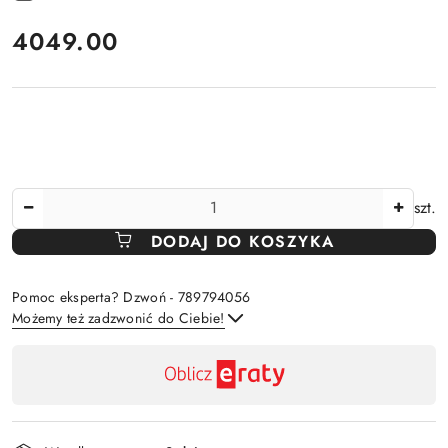
cena:
4049.00
Ilość
szt.
DODAJ DO KOSZYKA
Pomoc eksperta? Dzwoń - 789794056
Możemy też zadzwonić do Ciebie!
Dostępność
,
Wyślij
płatność
i