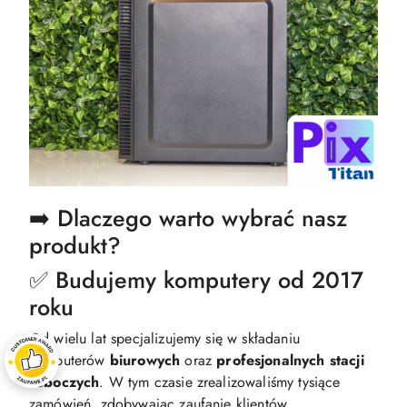
➡️ Dlaczego warto wybrać nasz
produkt?
✅ Budujemy komputery od 2017
roku
Od wielu lat specjalizujemy się w składaniu
komputerów
biurowych
oraz
profesjonalnych
stacji
roboczych
. W tym czasie zrealizowaliśmy tysiące
zamówień, zdobywając zaufanie klientów