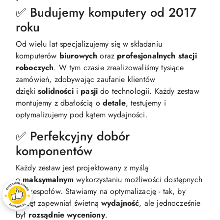
✅ Budujemy komputery od 2017
roku
Od wielu lat specjalizujemy się w składaniu
komputerów
biurowych
oraz
profesjonalnych
stacji
roboczych
. W tym czasie zrealizowaliśmy tysiące
zamówień, zdobywając zaufanie klientów
dzięki
solidności
i
pasji
do technologii. Każdy zestaw
montujemy z dbałością o
detale
, testujemy i
optymalizujemy pod kątem wydajności.​
✅ Perfekcyjny dobór
komponentów
Każdy zestaw jest projektowany z myślą
o
maksymalnym
wykorzystaniu możliwości dostępnych
podzespołów. Stawiamy na optymalizację - tak, by
sprzęt zapewniał świetną
wydajność
, ale jednocześnie
był
rozsądnie
wyceniony
.