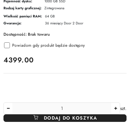
Pojemność dysku:
1000 GB SSD
Rodzaj karty graficznej:
Zintegrowana
Wielkość pamięci RAM:
64 GB
Gwarancja:
36 miesięcy Door 2 Door
Dostępność:
Brak towaru
Powiadom gdy produkt będzie dostępny
cena:
4399.00
Ilość
szt.
DODAJ DO KOSZYKA