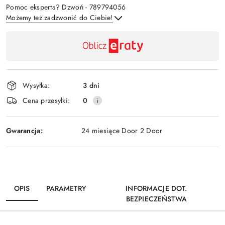
Pomoc eksperta? Dzwoń - 789794056
Możemy też zadzwonić do Ciebie!
Dostępność
,
Wyślij
płatność
i
Wysyłka:
3 dni
dostawa
Cena przesyłki:
0
Gwarancja:
24 miesiące Door 2 Door
OPIS
PARAMETRY
INFORMACJE DOT.
BEZPIECZEŃSTWA