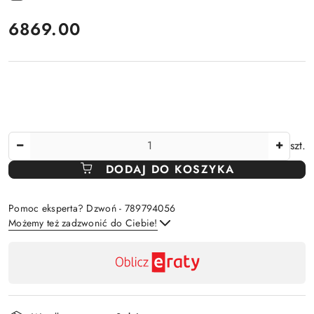
cena:
6869.00
Ilość
szt.
DODAJ DO KOSZYKA
Pomoc eksperta? Dzwoń - 789794056
Możemy też zadzwonić do Ciebie!
Dostępność
,
Wyślij
płatność
i