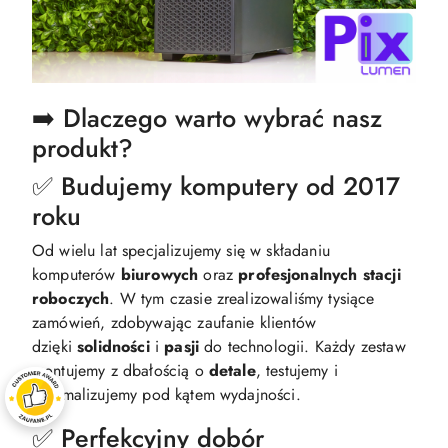
➡️ Dlaczego warto wybrać nasz
produkt?
✅ Budujemy komputery od 2017
roku
Od wielu lat specjalizujemy się w składaniu
komputerów
biurowych
oraz
profesjonalnych
stacji
roboczych
. W tym czasie zrealizowaliśmy tysiące
zamówień, zdobywając zaufanie klientów
dzięki
solidności
i
pasji
do technologii. Każdy zestaw
montujemy z dbałością o
detale
, testujemy i
optymalizujemy pod kątem wydajności.​
✅ Perfekcyjny dobór