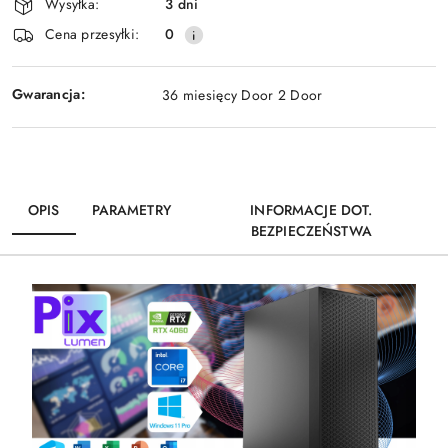
Wysyłka:
3 dni
dostawa
Cena przesyłki:
0
Gwarancja:
36 miesięcy Door 2 Door
OPIS
PARAMETRY
INFORMACJE DOT.
BEZPIECZEŃSTWA