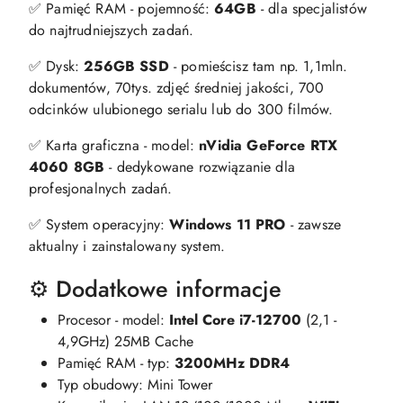
✅ Pamięć RAM - pojemność:
64GB
- dla specjalistów
do najtrudniejszych zadań.
✅ Dysk:
256GB SSD
- pomieścisz tam np. 1,1mln.
dokumentów, 70tys. zdjęć średniej jakości, 700
odcinków ulubionego serialu lub do 300 filmów.
✅ Karta graficzna - model:
nVidia GeForce RTX
4060 8GB
- dedykowane rozwiązanie dla
profesjonalnych zadań.
✅ System operacyjny:
Windows 11 PRO
- zawsze
aktualny i zainstalowany system.
⚙️ Dodatkowe informacje
Procesor - model:
Intel Core i7-12700
(2,1 -
4,9GHz) 25MB Cache
Pamięć RAM - typ:
3200MHz DDR4
Typ obudowy: Mini Tower