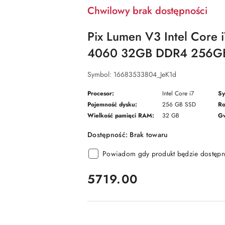
Chwilowy brak dostępności
Pix Lumen V3 Intel Core
4060 32GB DDR4 256GB
Symbol:
16683533804_JeK1d
Procesor:
Intel Core i7
Sy
Pojemność dysku:
256 GB SSD
Ro
Wielkość pamięci RAM:
32 GB
Gw
Dostępność:
Brak towaru
Powiadom gdy produkt będzie dostępn
cena:
5719.00