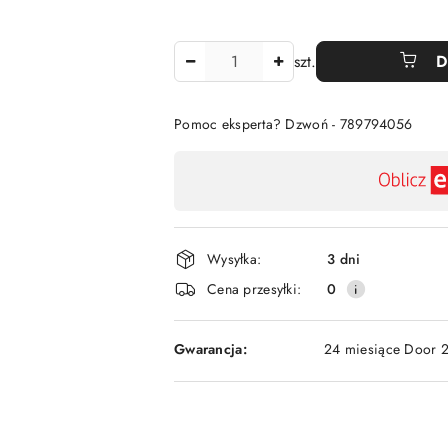
Ilość
szt.
D
Pomoc eksperta? Dzwoń - 789794056
Dostępność
,
płatność
i
Wysyłka:
3 dni
dostawa
Cena przesyłki:
0
Gwarancja:
24 miesiące Door 