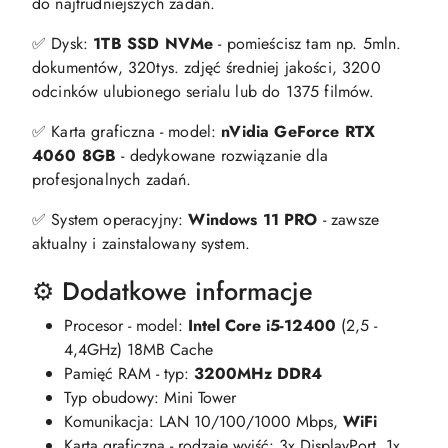
do najtrudniejszych zadań.
✅ Dysk:
1TB SSD NVMe
- pomieścisz tam np. 5mln.
dokumentów, 320tys. zdjęć średniej jakości, 3200
odcinków ulubionego serialu lub do 1375 filmów.
✅ Karta graficzna - model:
nVidia GeForce RTX
4060 8GB
- dedykowane rozwiązanie dla
profesjonalnych zadań.
✅ System operacyjny:
Windows 11 PRO
- zawsze
aktualny i zainstalowany system.
⚙️ Dodatkowe informacje
Procesor - model:
Intel Core i5-12400
(2,5 -
4,4GHz) 18MB Cache
Pamięć RAM - typ:
3200MHz DDR4
Typ obudowy: Mini Tower
Komunikacja: LAN 10/100/1000 Mbps,
WiFi
Karta graficzna - rodzaje wyjść: 3x DisplayPort, 1x