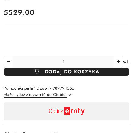
cena:
5529.00
Ilość
szt.
DODAJ DO KOSZYKA
Pomoc eksperta? Dzwoń - 789794056
Możemy też zadzwonić do Ciebie!
Dostępność
,
Wyślij
płatność
i