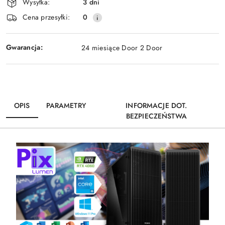
Wysyłka:
3 dni
dostawa
Cena przesyłki:
0
Gwarancja:
24 miesiące Door 2 Door
OPIS
PARAMETRY
INFORMACJE DOT.
BEZPIECZEŃSTWA