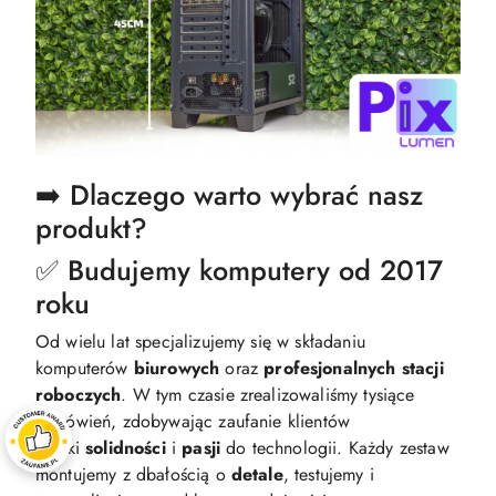
➡️ Dlaczego warto wybrać nasz
produkt?
✅ Budujemy komputery od 2017
roku
Od wielu lat specjalizujemy się w składaniu
komputerów
biurowych
oraz
profesjonalnych
stacji
roboczych
. W tym czasie zrealizowaliśmy tysiące
zamówień, zdobywając zaufanie klientów
dzięki
solidności
i
pasji
do technologii. Każdy zestaw
montujemy z dbałością o
detale
, testujemy i