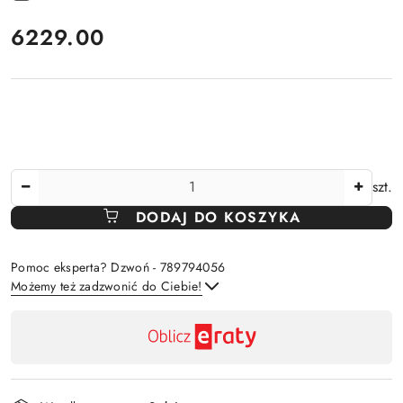
cena:
6229.00
Ilość
szt.
DODAJ DO KOSZYKA
Pomoc eksperta? Dzwoń - 789794056
Możemy też zadzwonić do Ciebie!
Dostępność
,
Wyślij
płatność
i