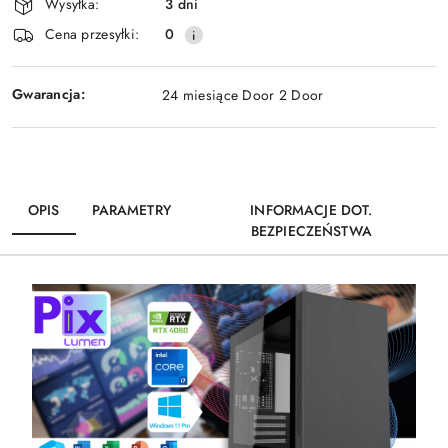
Wysyłka:
3 dni
dostawa
Cena przesyłki:
0
Gwarancja:
24 miesiące Door 2 Door
OPIS
PARAMETRY
INFORMACJE DOT.
BEZPIECZEŃSTWA