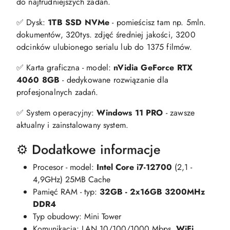
do najtrudniejszych zadań.
✅ Dysk:
1TB SSD NVMe
- pomieścisz tam np. 5mln.
dokumentów, 320tys. zdjęć średniej jakości, 3200
odcinków ulubionego serialu lub do 1375 filmów.
✅ Karta graficzna - model:
nVidia GeForce RTX
4060 8GB
- dedykowane rozwiązanie dla
profesjonalnych zadań.
✅ System operacyjny:
Windows 11 PRO
- zawsze
aktualny i zainstalowany system.
⚙️ Dodatkowe informacje
Procesor - model:
Intel Core i7-12700
(2,1 -
4,9GHz) 25MB Cache
Pamięć RAM - typ:
32GB - 2x16GB 3200MHz
DDR4
Typ obudowy: Mini Tower
Komunikacja: LAN 10/100/1000 Mbps,
WiFi