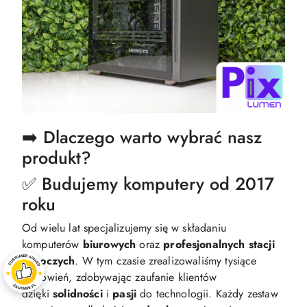
➡️ Dlaczego warto wybrać nasz
produkt?
✅ Budujemy komputery od 2017
roku
Od wielu lat specjalizujemy się w składaniu
komputerów
biurowych
oraz
profesjonalnych
stacji
roboczych
. W tym czasie zrealizowaliśmy tysiące
zamówień, zdobywając zaufanie klientów
dzięki
solidności
i
pasji
do technologii. Każdy zestaw