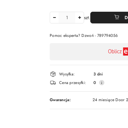
Ilość
szt.
D
Pomoc eksperta? Dzwoń - 789794056
Dostępność
,
płatność
i
Wysyłka:
3 dni
dostawa
Cena przesyłki:
0
Gwarancja:
24 miesiące Door 