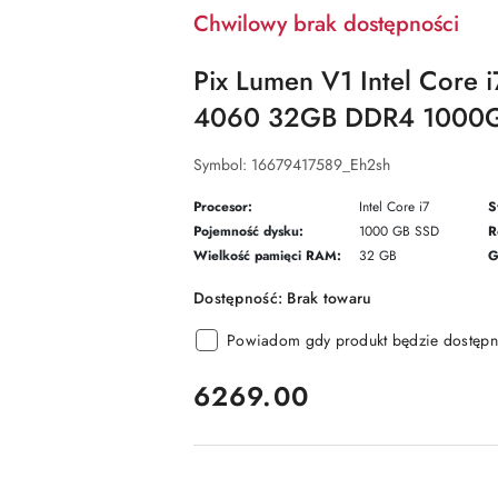
Chwilowy brak dostępności
Pix Lumen V1 Intel Core
4060 32GB DDR4 1000G
Symbol:
16679417589_Eh2sh
Procesor:
Intel Core i7
S
Pojemność dysku:
1000 GB SSD
R
Wielkość pamięci RAM:
32 GB
G
Dostępność:
Brak towaru
Powiadom gdy produkt będzie dostępn
cena:
6269.00