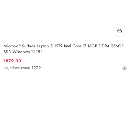
Microsoft Surface Laptop 5 1979 Intel Core i7 16GB DDR4 256GB
SSD Windows 11 15"
1879.00
Cena
Najniższa
Najniższa cena:
1979
promocyjna:
cena
z
30
dni
przed
obniżką