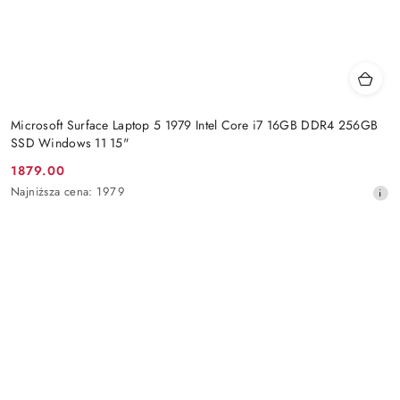
Microsoft Surface Laptop 5 1979 Intel Core i7 16GB DDR4 256GB
SSD Windows 11 15"
1879.00
Cena
Najniższa
Najniższa cena:
1979
promocyjna:
cena
z
30
dni
przed
obniżką