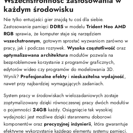
Wszechstronność zastosowania w
każdym środowisku
Nie tylko entuzjaści gier znajdą tu coś dla siebie.
Zastosowanie pamięci
DDR5
w modelu
Trident Neo AMD
RGB
sprawia, że komputer staje się narzędziem
wszechstronnym
, gotowym sprostać wyzwaniom zarówno w
pracy, jak i podczas rozrywek.
Wysoka częstotliwość
oraz
optymalizowana architektura
modułów pozwala na
bezproblemowe korzystanie z programów graficznych,
edytorów wideo czy programów do modelowania 3D.
Wynik?
Profesjonalne efekty
i
nieskazitelna wydajność
,
nawet przy najbardziej wymagających zadaniach.
System pracy w środowiskach wielozadaniowych zostaje
zoptymalizowany dzięki równoczesnej pracy dwóch modułów
o pojemności
24GB
każdy. Osiągnięcie tak wysokiej
wydajności jest możliwe dzięki starannemu doborowi
komponentów oraz
precyzyjnej inżynierii
, która gwarantuje
efektywne wykorzystanie każdego elementu systemu pamięci.