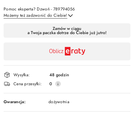
Pomoc eksperta? Dzwoń - 789794056
Możemy też zadzwonić do Ciebie!
Dostępność
Zamów w ciągu
a Twoja paczka dotrze do Ciebie już jutro!
,
Wyślij
płatność
i
dostawa
Wysyłka:
48 godzin
Cena przesyłki:
0
Gwarancja:
dożywotnia