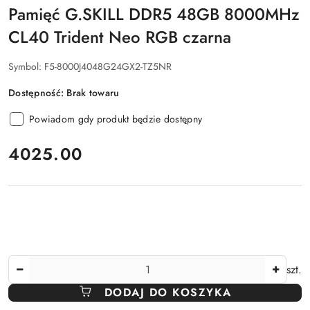
Pamięć G.SKILL DDR5 48GB 8000MHz
CL40 Trident Neo RGB czarna
Symbol:
F5-8000J4048G24GX2-TZ5NR
Dostępność:
Brak towaru
Powiadom gdy produkt będzie dostępny
cena:
4025.00
Ilość
szt.
DODAJ DO KOSZYKA