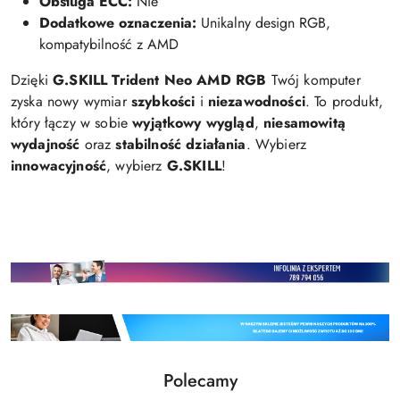
Obsługa ECC:
Nie
Dodatkowe oznaczenia:
Unikalny design RGB,
kompatybilność z AMD
Dzięki
G.SKILL Trident Neo AMD RGB
Twój komputer
zyska nowy wymiar
szybkości
i
niezawodności
. To produkt,
który łączy w sobie
wyjątkowy wygląd
,
niesamowitą
wydajność
oraz
stabilność działania
. Wybierz
innowacyjność
, wybierz
G.SKILL
!
Produkty
Polecamy
Pomiń karuzelę produktów