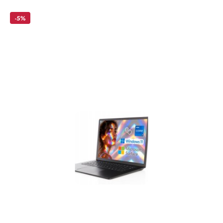
o
statusie:
-5%