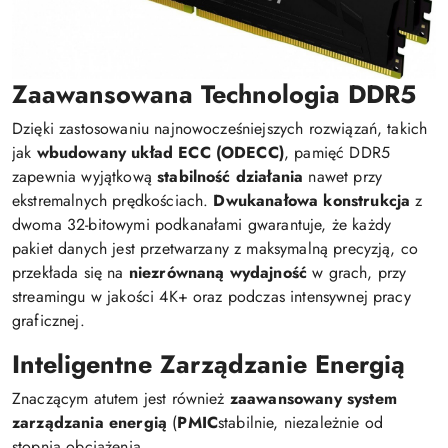
Zaawansowana Technologia DDR5
Dzięki zastosowaniu najnowocześniejszych rozwiązań, takich
jak
wbudowany układ ECC (ODECC)
, pamięć DDR5
zapewnia wyjątkową
stabilność działania
nawet przy
ekstremalnych prędkościach.
Dwukanałowa konstrukcja
z
dwoma 32-bitowymi podkanałami gwarantuje, że każdy
pakiet danych jest przetwarzany z maksymalną precyzją, co
przekłada się na
niezrównaną wydajność
w grach, przy
streamingu w jakości 4K+ oraz podczas intensywnej pracy
graficznej.
Inteligentne Zarządzanie Energią
Znaczącym atutem jest również
zaawansowany system
zarządzania energią
(
PMIC
stabilnie, niezależnie od
stopnia obciążenia.