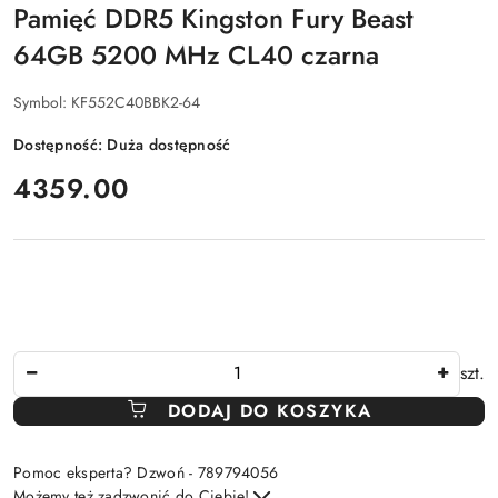
Pamięć DDR5 Kingston Fury Beast
64GB 5200 MHz CL40 czarna
Symbol:
KF552C40BBK2-64
Dostępność:
Duża dostępność
cena:
4359.00
Ilość
szt.
DODAJ DO KOSZYKA
Pomoc eksperta? Dzwoń - 789794056
Możemy też zadzwonić do Ciebie!