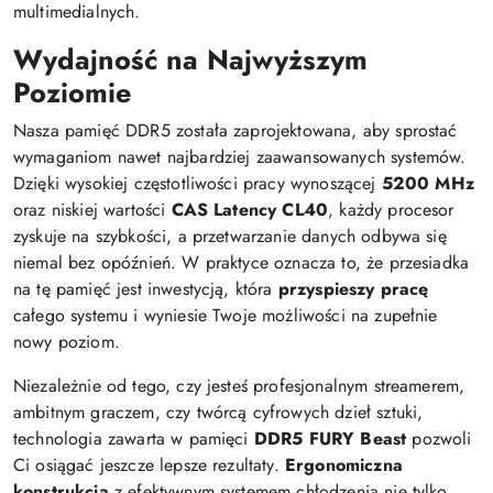
multimedialnych.
Wydajność na Najwyższym
Poziomie
Nasza pamięć DDR5 została zaprojektowana, aby sprostać
wymaganiom nawet najbardziej zaawansowanych systemów.
Dzięki wysokiej częstotliwości pracy wynoszącej
5200 MHz
oraz niskiej wartości
CAS Latency CL40
, każdy procesor
zyskuje na szybkości, a przetwarzanie danych odbywa się
niemal bez opóźnień. W praktyce oznacza to, że przesiadka
na tę pamięć jest inwestycją, która
przyspieszy pracę
całego systemu i wyniesie Twoje możliwości na zupełnie
nowy poziom.
Niezależnie od tego, czy jesteś profesjonalnym streamerem,
ambitnym graczem, czy twórcą cyfrowych dzieł sztuki,
technologia zawarta w pamięci
DDR5 FURY Beast
pozwoli
Ci osiągać jeszcze lepsze rezultaty.
Ergonomiczna
konstrukcja
z efektywnym systemem chłodzenia nie tylko