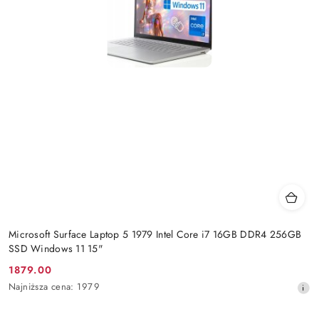
Microsoft Surface Laptop 5 1979 Intel Core i7 16GB DDR4 256GB
SSD Windows 11 15"
1879.00
Cena
Najniższa
Najniższa cena:
1979
promocyjna:
cena
z