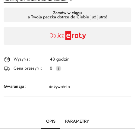
Dostępność
Zamów w ciągu
a Twoja paczka dotrze do Ciebie już jutro!
,
Wyślij
płatność
i
dostawa
Wysyłka:
48 godzin
Cena przesyłki:
0
Gwarancja:
dożywotnia
OPIS
PARAMETRY