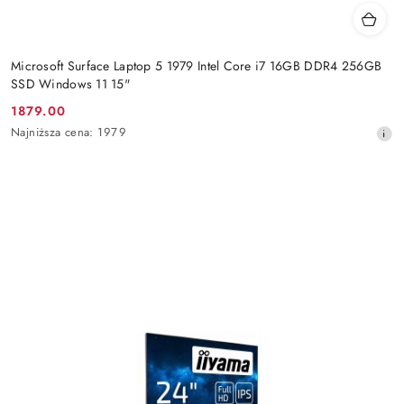
Microsoft Surface Laptop 5 1979 Intel Core i7 16GB DDR4 256GB
SSD Windows 11 15"
1879.00
Cena
Najniższa
Najniższa cena:
1979
promocyjna:
cena
z
30
dni
przed
obniżką