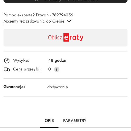
Pomoc eksperta? Dzwoń - 789794056
Możemy też zadzwonić do Ciebie!
Dostępność
,
Wyślij
płatność
i
Wysyłka:
48 godzin
dostawa
Cena przesyłki:
0
Gwarancja:
dożywotnia
OPIS
PARAMETRY