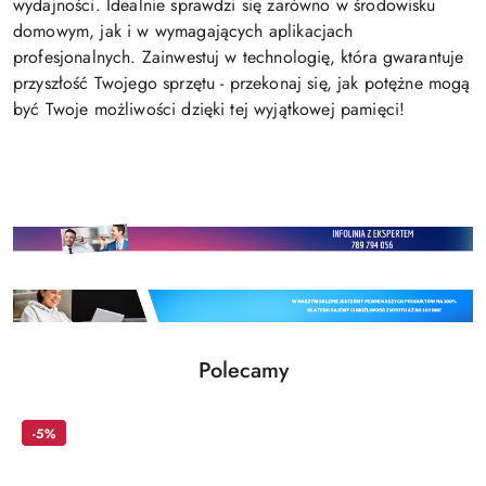
wydajności. Idealnie sprawdzi się zarówno w środowisku
domowym, jak i w wymagających aplikacjach
profesjonalnych. Zainwestuj w technologię, która gwarantuje
przyszłość Twojego sprzętu - przekonaj się, jak potężne mogą
być Twoje możliwości dzięki tej wyjątkowej pamięci!
Produkty
Polecamy
Pomiń karuzelę produktów
o
statusie:
-5%