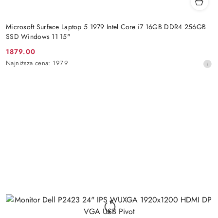
Microsoft Surface Laptop 5 1979 Intel Core i7 16GB DDR4 256GB
SSD Windows 11 15"
1879.00
Cena
Najniższa
Najniższa cena:
1979
promocyjna:
cena
z
30
dni
przed
obniżką