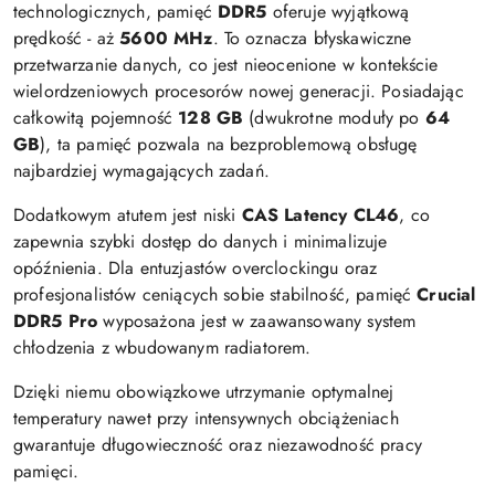
technologicznych, pamięć
DDR5
oferuje wyjątkową
prędkość - aż
5600 MHz
. To oznacza błyskawiczne
przetwarzanie danych, co jest nieocenione w kontekście
wielordzeniowych procesorów nowej generacji. Posiadając
całkowitą pojemność
128 GB
(dwukrotne moduły po
64
GB
), ta pamięć pozwala na bezproblemową obsługę
najbardziej wymagających zadań.
Dodatkowym atutem jest niski
CAS Latency CL46
, co
zapewnia szybki dostęp do danych i minimalizuje
opóźnienia. Dla entuzjastów overclockingu oraz
profesjonalistów ceniących sobie stabilność, pamięć
Crucial
DDR5 Pro
wyposażona jest w zaawansowany system
chłodzenia z wbudowanym radiatorem.
Dzięki niemu obowiązkowe utrzymanie optymalnej
temperatury nawet przy intensywnych obciążeniach
gwarantuje długowieczność oraz niezawodność pracy
pamięci.