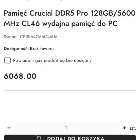
Pamięć Crucial DDR5 Pro 128GB/5600
MHz CL46 wydajna pamięć do PC
Symbol:
CP2K64G56C46U5
Dostępność:
Brak towaru
Powiadom gdy produkt będzie dostępny
cena:
6068.00
Ilość
szt.
DODAJ DO KOSZYKA