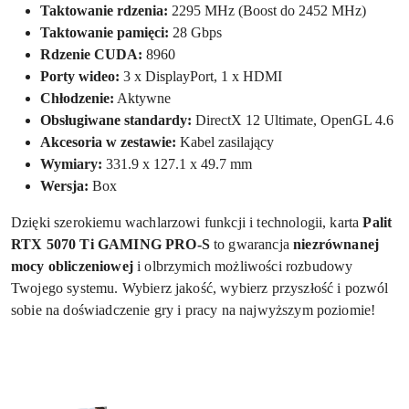
Taktowanie rdzenia:
2295 MHz (Boost do 2452 MHz)
Taktowanie pamięci:
28 Gbps
Rdzenie CUDA:
8960
Porty wideo:
3 x DisplayPort, 1 x HDMI
Chłodzenie:
Aktywne
Obsługiwane standardy:
DirectX 12 Ultimate, OpenGL 4.6
Akcesoria w zestawie:
Kabel zasilający
Wymiary:
331.9 x 127.1 x 49.7 mm
Wersja:
Box
Dzięki szerokiemu wachlarzowi funkcji i technologii, karta
Palit
RTX 5070 Ti GAMING PRO-S
to gwarancja
niezrównanej
mocy obliczeniowej
i olbrzymich możliwości rozbudowy
Twojego systemu. Wybierz jakość, wybierz przyszłość i pozwól
sobie na doświadczenie gry i pracy na najwyższym poziomie!