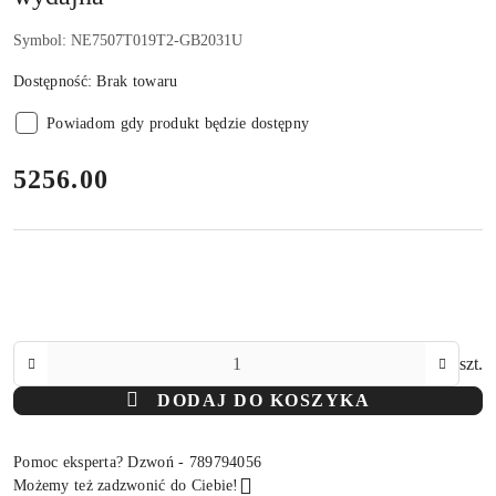
Symbol:
NE7507T019T2-GB2031U
Dostępność:
Brak towaru
Powiadom gdy produkt będzie dostępny
cena:
5256.00
Ilość
szt.
DODAJ DO KOSZYKA
Pomoc eksperta? Dzwoń - 789794056
Możemy też zadzwonić do Ciebie!