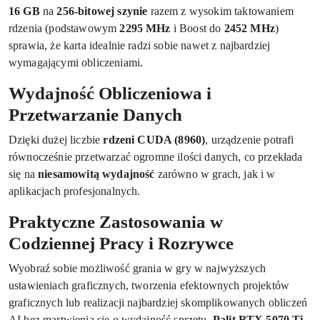
16 GB
na
256-bitowej szynie
razem z wysokim taktowaniem
rdzenia (podstawowym
2295 MHz
i Boost do
2452 MHz
)
sprawia, że karta idealnie radzi sobie nawet z najbardziej
wymagającymi obliczeniami.
Wydajność Obliczeniowa i
Przetwarzanie Danych
Dzięki dużej liczbie
rdzeni CUDA (8960)
, urządzenie potrafi
równocześnie przetwarzać ogromne ilości danych, co przekłada
się na
niesamowitą wydajność
zarówno w grach, jak i w
aplikacjach profesjonalnych.
Praktyczne Zastosowania w
Codziennej Pracy i Rozrywce
Wyobraź sobie możliwość grania w gry w najwyższych
ustawieniach graficznych, tworzenia efektownych projektów
graficznych lub realizacji najbardziej skomplikowanych obliczeń
AI bez martwienia się o wydajność sprzętu.
Palit RTX 5070 Ti