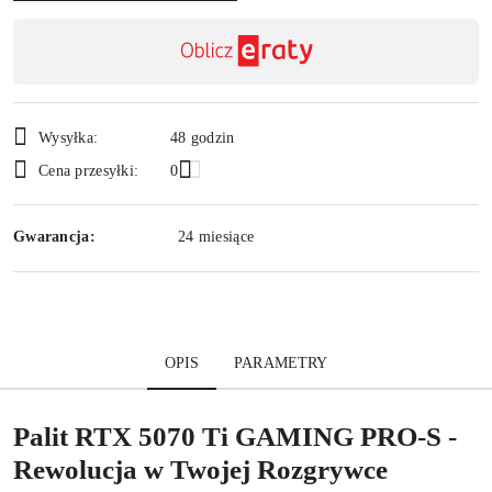
Dostępność
,
Wyślij
płatność
i
Wysyłka:
48 godzin
dostawa
Cena przesyłki:
0
Gwarancja:
24 miesiące
OPIS
PARAMETRY
Palit RTX 5070 Ti GAMING PRO-S -
Rewolucja w Twojej Rozgrywce