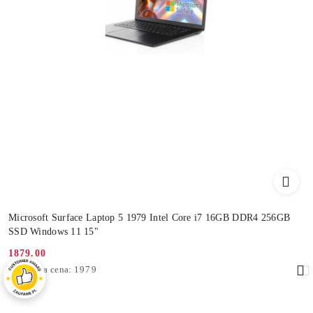
Microsoft Surface Laptop 5 1979 Intel Core i7 16GB DDR4 256GB
SSD Windows 11 15"
1879.00
Cena
Najniższa
Najniższa cena:
1979
promocyjna:
cena
z
30