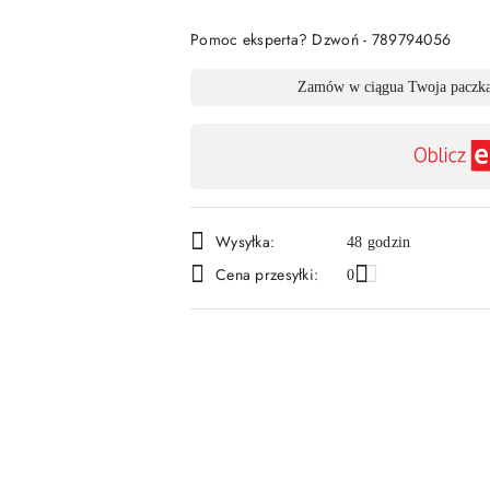
Pomoc eksperta? Dzwoń - 789794056
Dostępność
Zamów w ciągu
a Twoja paczka
,
płatność
i
dostawa
Wysyłka:
48 godzin
Cena przesyłki:
0