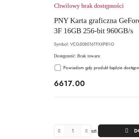
Chwilowy brak dostępności
PNY Karta graficzna GeF
3F 16GB 256-bit 960GB/s
Symbol:
VCG508016TFXXPB1-O
Dostępność:
Brak towaru
Powiadom gdy produkt będzie dostępn
cena:
6617.00
Ilość
szt.
D