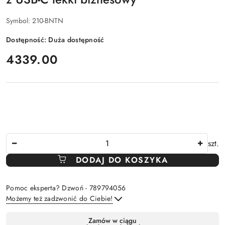
Symbol:
210-BNTN
Dostępność:
Duża dostępność
cena:
4339.00
Ilość
szt.
DODAJ DO KOSZYKA
Pomoc eksperta? Dzwoń - 789794056
Możemy też zadzwonić do Ciebie!
Dostępność
Zamów w ciągu