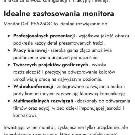
a także za łatwość konfiguracji i intuicyjny interfejs.
Idealne zastosowania monitora
Monitor Dell P5525QC to idealne rozwiązanie do:
Profesjonalnych prezentacji
- wyjątkowa jakość obrazu
podkreśla każdy detal prezentowanych treści.
Pracy biurowej
- szeroka gama złącz umożliwia
podłączenie wielu urządzeń jednocześnie.
Twórczych projektów graficznych
- wysoka
rozdzielczość i precyzyjne odwzorowanie kolorów
umożliwiają pracę na najwyższym poziomie.
Wideokonferencji
- zintegrowane rozwiązania audio i
porty komunikacyjne zapewniają klarowną komunikację.
Multimedialnych rozwiązań
- doskonały do odtwarzania
filmów oraz edycji wideo dzięki imponującej jasności i
kontrastowi.
Inwestując w ten monitor, zyskujesz nie tylko urządzenie, ale
kompleksowe rozwiązanie, które poprawia efektywność