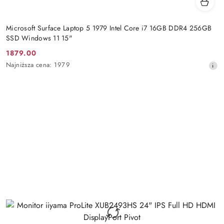
Microsoft Surface Laptop 5 1979 Intel Core i7 16GB DDR4 256GB
SSD Windows 11 15"
1879.00
Cena
Najniższa
Najniższa cena:
1979
promocyjna:
cena
z
30
dni
przed
obniżką