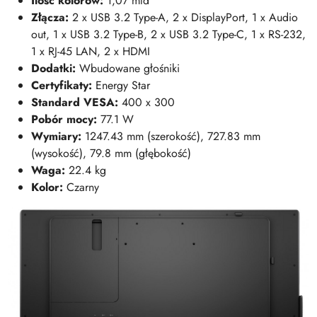
Ilość kolorów:
1,07 mld
Złącza:
2 x USB 3.2 Type-A, 2 x DisplayPort, 1 x Audio
out, 1 x USB 3.2 Type-B, 2 x USB 3.2 Type-C, 1 x RS-232,
1 x RJ-45 LAN, 2 x HDMI
Dodatki:
Wbudowane głośniki
Certyfikaty:
Energy Star
Standard VESA:
400 x 300
Pobór mocy:
77.1 W
Wymiary:
1247.43 mm (szerokość), 727.83 mm
(wysokość), 79.8 mm (głębokość)
Waga:
22.4 kg
Kolor:
Czarny