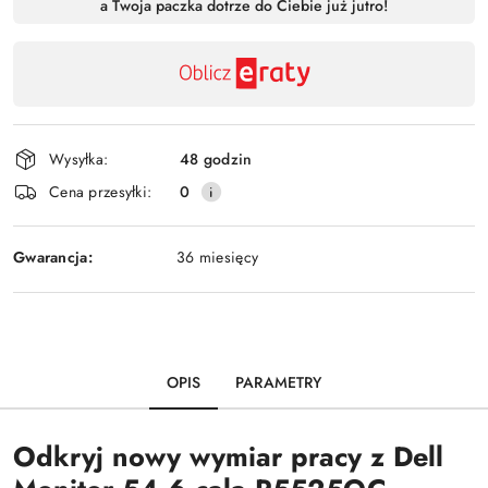
a Twoja paczka dotrze do Ciebie już jutro!
,
Wyślij
płatność
i
dostawa
Wysyłka:
48 godzin
Cena przesyłki:
0
Gwarancja:
36 miesięcy
OPIS
PARAMETRY
Odkryj nowy wymiar pracy z Dell