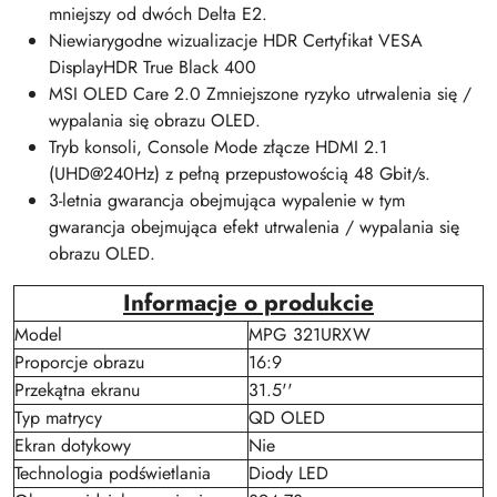
mniejszy od dwóch Delta E2.
Niewiarygodne wizualizacje HDR Certyfikat VESA
DisplayHDR True Black 400
MSI OLED Care 2.0 Zmniejszone ryzyko utrwalenia się /
wypalania się obrazu OLED.
Tryb konsoli, Console Mode złącze HDMI 2.1
(UHD@240Hz) z pełną przepustowością 48 Gbit/s.
3-letnia gwarancja obejmująca wypalenie w tym
gwarancja obejmująca efekt utrwalenia / wypalania się
obrazu OLED.
Informacje o produkcie
Model
MPG 321URXW
Proporcje obrazu
16:9
Przekątna ekranu
31.5''
Typ matrycy
QD OLED
Ekran dotykowy
Nie
Technologia podświetlania
Diody LED