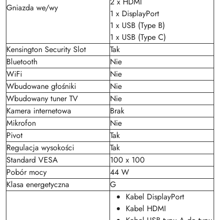
2 x HDMI
Gniazda we/wy
1 x DisplayPort
1 x USB (Type B)
1 x USB (Type C)
Kensington Security Slot
Tak
Bluetooth
Nie
WiFi
Nie
Wbudowane głośniki
Nie
Wbudowany tuner TV
Nie
Kamera internetowa
Brak
Mikrofon
Nie
Pivot
Tak
Regulacja wysokości
Tak
Standard VESA
100 x 100
Pobór mocy
44 W
Klasa energetyczna
G
Kabel DisplayPort
Kabel HDMI