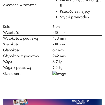
Kabel USB typu A do typu
Akcesoria w zestawie
B
Przewód zasilający
Szybki przewodnik
Kolor
Biały
Wysokość
418 mm
Wysokość z podstawą
483 mm
Szerokość
718 mm
Głębokość
69 mm
Głębokość z podstawą
242 mm
Waga
6.7 kg
Waga z podstawą
9.6 kg
Oznaczenia