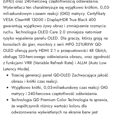
(UHD) oraz 240-hercową częstotliwością odświeżania.
Wyświetlacz ten charakteryzuje się wyjątkowo krótkim, 0,03-
milisekundowym czasem reakcji (GtG) matrycy. Certyfikaty
VESA ClearMR 13000 i DisplayHDR True Black 400
gwarantują wyjątkowo żywy obraz i zmniejszenie rozmycia
ruchu. Technologia OLED Care 2.0 zmniejsza natomiast
ryzyko wypalenia panelu OLED. Dla graczy, którzy grają na
konsolach do gier, monitory z serii MPG 321URXW QD-
OLED oferują porty HDMI 2.1 o przepustowości 48 Gbit/s,
obsługę 120-hercowego odświeżania obrazu, oraz zgodność
z funkcjami VRR (Variable Refresh Rate) i ALLM (Auto Low
Latency Mode).
Trzeciej generacji panel QD-OLED Zachwycająca jakość
obrazu i krótki czas reakcji.
Wyjątkowo krótki, 0,03-milisekundowy czas reakcji GtG
matrycy i 240-hercowa częstotliwość odświeżania.
Technologia QD Premium Color Technologia ta sprawia,
że współczynnik różnicy wartości koloru dla
odwzorowania wyświetlanych na ekranie barw jest