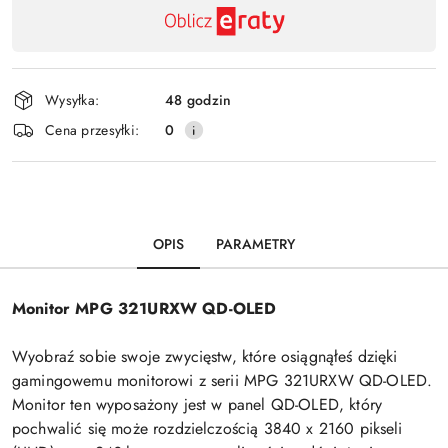
i
dostawa
Wysyłka:
48 godzin
Cena przesyłki:
0
OPIS
PARAMETRY
Monitor MPG 321URXW QD-OLED
Wyobraź sobie swoje zwycięstw, które osiągnąłeś dzięki
gamingowemu monitorowi z serii MPG 321URXW QD-OLED.
Monitor ten wyposażony jest w panel QD-OLED, który
pochwalić się może rozdzielczością 3840 x 2160 pikseli