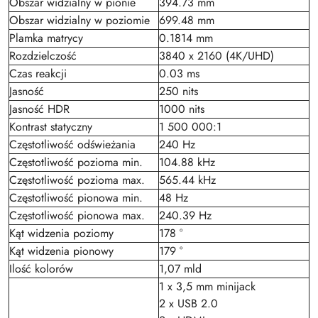
Obszar widzialny w pionie
394.73 mm
Obszar widzialny w poziomie
699.48 mm
Plamka matrycy
0.1814 mm
Rozdzielczość
3840 x 2160 (4K/UHD)
Czas reakcji
0.03 ms
Jasność
250 nits
Jasność HDR
1000 nits
Kontrast statyczny
1 500 000:1
Częstotliwość odświeżania
240 Hz
Częstotliwość pozioma min.
104.88 kHz
Częstotliwość pozioma max.
565.44 kHz
Częstotliwość pionowa min.
48 Hz
Częstotliwość pionowa max.
240.39 Hz
Kąt widzenia poziomy
178 °
Kąt widzenia pionowy
179 °
Ilość kolorów
1,07 mld
1 x 3,5 mm minijack
2 x USB 2.0