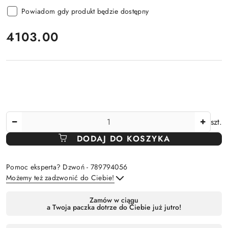
Powiadom gdy produkt będzie dostępny
cena:
4103.00
Ilość
szt.
DODAJ DO KOSZYKA
Pomoc eksperta? Dzwoń - 789794056
Możemy też zadzwonić do Ciebie!
Dostępność
Zamów w ciągu
a Twoja paczka dotrze do Ciebie już jutro!
,
Wyślij
płatność