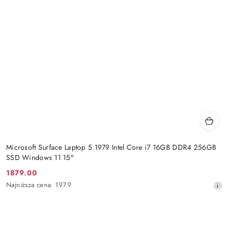
Microsoft Surface Laptop 5 1979 Intel Core i7 16GB DDR4 256GB
SSD Windows 11 15"
1879.00
Cena
Najniższa
Najniższa cena:
1979
promocyjna:
cena
z
30
dni