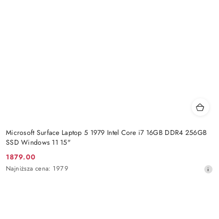
Microsoft Surface Laptop 5 1979 Intel Core i7 16GB DDR4 256GB
SSD Windows 11 15"
1879.00
Cena
Najniższa
Najniższa cena:
1979
promocyjna:
cena
z
30
dni
przed