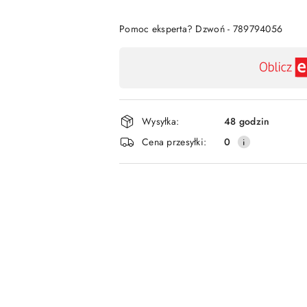
Pomoc eksperta? Dzwoń - 789794056
Dostępność
,
płatność
i
Wysyłka:
48 godzin
dostawa
Cena przesyłki:
0