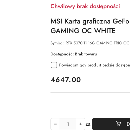
Chwilowy brak dostępności
MSI Karta graficzna GeF
GAMING OC WHITE
Symbol:
RTX 5070 Ti 16G GAMING TRIO OC
Dostępność:
Brak towaru
Powiadom gdy produkt będzie dostępn
cena:
4647.00
Ilość
szt.
D