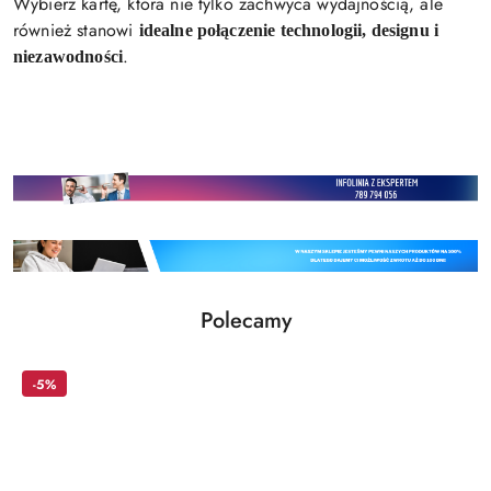
Wybierz kartę, która nie tylko zachwyca wydajnością, ale
również stanowi
idealne połączenie technologii, designu i
.
niezawodności
Produkty
Polecamy
Pomiń karuzelę produktów
o
statusie:
-5%