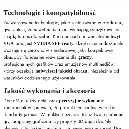
Technologie i kompatybilność
Zaawansowane technologie, jakie zastosowano w produkcie,
gwarantują, że nawet najbardziej wymagający użytkownicy
znajdą tu coś dla siebie. Karta posiada uniwersalny
uchwyt
oraz jest
, dzięki czemu doskonale
VGA
NVIDIA SFF-ready
wpasuje się zarówno w standardowe, jak i kompaktowe
obudowy. To idealne rozwiązanie dla
,
graczy
profesjonalnych grafików oraz entuzjastów multimediów,
którzy oczekują
, niezależnie od
najwyższej jakości obrazu
warunków codziennego użytkowania.
Jakość wykonania i akcesoria
Dbałość o każdy detal oraz
precyzyjne wykonanie
komponentów sprawiają, że produkt ten spełnia wszelkie
standardy jakości. W praktyce oznacza to, iż Twoje ulubione
gry, programy graficzne czy projekty 3D będą działały
płynnie, a Ty zyskasz pewność, że inwestujesz w sprzęt, który