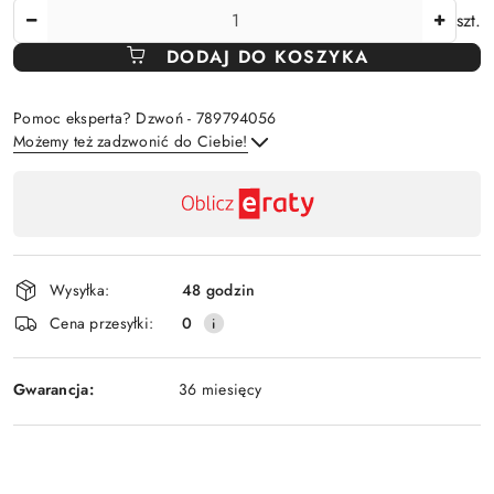
Ilość
szt.
DODAJ DO KOSZYKA
Pomoc eksperta? Dzwoń - 789794056
Możemy też zadzwonić do Ciebie!
Dostępność
,
Wyślij
płatność
i
Wysyłka:
48 godzin
dostawa
Cena przesyłki:
0
Gwarancja:
36 miesięcy