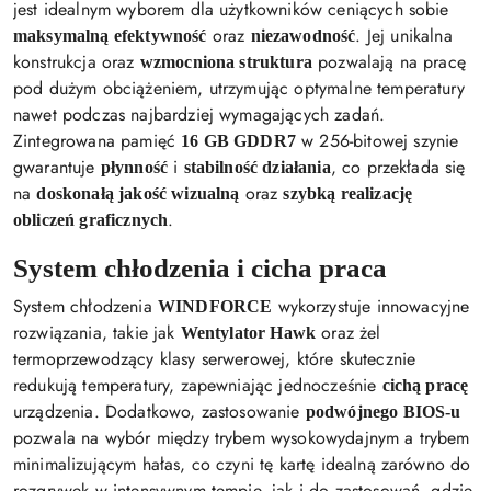
jest idealnym wyborem dla użytkowników ceniących sobie
oraz
. Jej unikalna
maksymalną efektywność
niezawodność
konstrukcja oraz
pozwalają na pracę
wzmocniona struktura
pod dużym obciążeniem, utrzymując optymalne temperatury
nawet podczas najbardziej wymagających zadań.
Zintegrowana pamięć
w 256-bitowej szynie
16 GB GDDR7
gwarantuje
i
, co przekłada się
płynność
stabilność działania
na
oraz
doskonałą jakość wizualną
szybką realizację
.
obliczeń graficznych
System chłodzenia i cicha praca
System chłodzenia
wykorzystuje innowacyjne
WINDFORCE
rozwiązania, takie jak
oraz żel
Wentylator Hawk
termoprzewodzący klasy serwerowej, które skutecznie
redukują temperatury, zapewniając jednocześnie
cichą pracę
urządzenia. Dodatkowo, zastosowanie
podwójnego BIOS-u
pozwala na wybór między trybem wysokowydajnym a trybem
minimalizującym hałas, co czyni tę kartę idealną zarówno do
rozgrywek w intensywnym tempie, jak i do zastosowań, gdzie