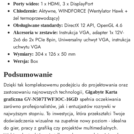
1 x HDMI, 3 x DisplayPort
Porty wideo:
Aktywne, WINDFORCE (Wentylator Hawk +
Chłodzenie:
żel termoprzewodzący)
DirectX 12 API, OpenGL 4.6
Obsługiwane standardy:
Instrukcja VGA, adapter 1x 12V-
Akcesoria w zestawie:
2x6 do 2x PCIe 8pin, Uniwersalny uchwyt VGA, instrukcja
uchwytu VGA
304 x 126 x 50 mm
Wymiary:
Box
Wersja:
Podsumowanie
Dzięki tak kompleksowemu podejściu do projektowania oraz
zastosowaniu najnowszych technologii,
Gigabyte Karta
spełnia oczekiwania
graficzna GV-N507TWF3OC-16GD
zarówno profesjonalistów, jak i entuzjastów rozrywki w
najwyższym stopniu. To inwestycja, która przekształci Twoje
doświadczenia wizualne na zupełnie nowy poziom - idealna
do gier, pracy z grafiką czy projektów multimedialnych.