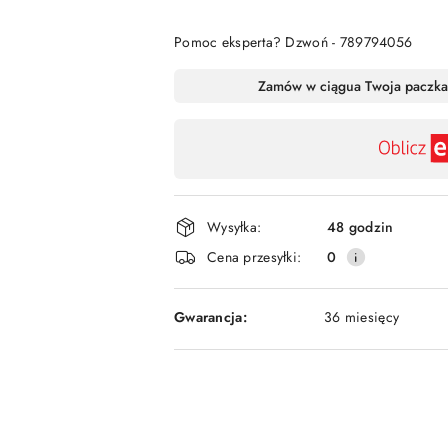
Pomoc eksperta? Dzwoń - 789794056
Dostępność
Zamów w ciągu
a Twoja paczka
,
płatność
i
dostawa
Wysyłka:
48 godzin
Cena przesyłki:
0
Gwarancja:
36 miesięcy