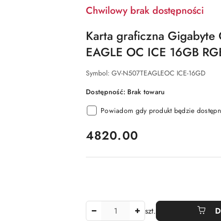
Chwilowy brak dostępności
Karta graficzna Gigabyte
EAGLE OC ICE 16GB RG
Symbol:
GV-N507TEAGLEOC ICE-16GD
Dostępność:
Brak towaru
Powiadom gdy produkt będzie dostępn
cena:
4820.00
Ilość
szt.
D