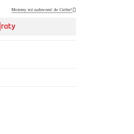
Możemy też zadzwonić do Ciebie!
Wyślij