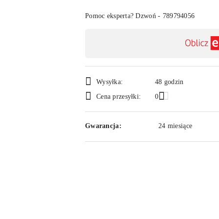
Pomoc eksperta? Dzwoń - 789794056
Dostępność
,
płatność
i
Wysyłka:
48 godzin
Cena przesyłki:
0
dostawa
Gwarancja:
24 miesiące