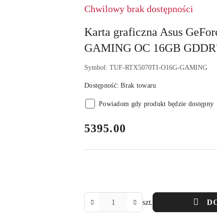
Chwilowy brak dostępności
Karta graficzna Asus GeFo
GAMING OC 16GB GDDR
Symbol:
TUF-RTX5070TI-O16G-GAMING
Dostępność:
Brak towaru
Powiadom gdy produkt będzie dostępny
cena:
5395.00
Ilość
szt.
D