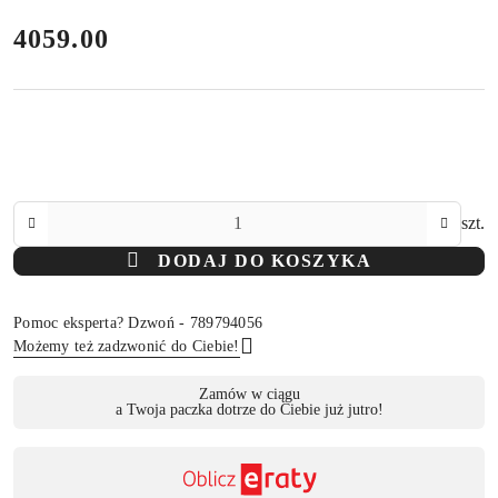
cena:
4059.00
Ilość
szt.
DODAJ DO KOSZYKA
Pomoc eksperta? Dzwoń - 789794056
Możemy też zadzwonić do Ciebie!
Dostępność
Zamów w ciągu
a Twoja paczka dotrze do Ciebie już jutro!
,
Wyślij
płatność
i