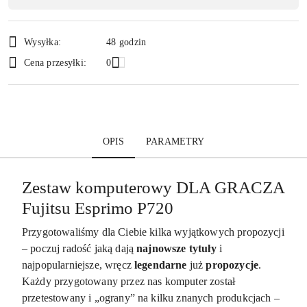
dostawa
Wysyłka:
48 godzin
Cena przesyłki:
0
OPIS
PARAMETRY
Zestaw komputerowy DLA GRACZA
Fujitsu Esprimo P720
Przygotowaliśmy dla Ciebie kilka wyjątkowych propozycji
– poczuj radość jaką dają
najnowsze tytuły
i
najpopularniejsze, wręcz
legendarne
już
propozycje
.
Każdy przygotowany przez nas komputer został
przetestowany i „ograny” na kilku znanych produkcjach –