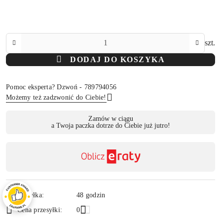
Ilość
szt.
DODAJ DO KOSZYKA
Pomoc eksperta? Dzwoń - 789794056
Możemy też zadzwonić do Ciebie!
Dostępność
Zamów w ciągu
a Twoja paczka dotrze do Ciebie już jutro!
,
Wyślij
płatność
i
dostawa
Wysyłka:
48 godzin
Cena przesyłki:
0