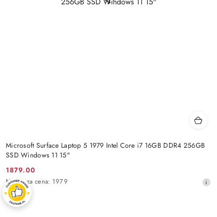
Microsoft Surface Laptop 5 1979 Intel Core i7 16GB DDR4 256GB
SSD Windows 11 15"
1879.00
Cena
Najniższa
Najniższa cena:
1979
promocyjna:
cena
z
30
dni