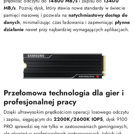
prędkość odczytu do
14800 MB/s
i zapisu do
13400
MB/s
. Poznaj dysk, który stawia nowe standardy w świecie
pamięci masowej i pozwala na
natychmiastowy dostęp do
danych
, minimalizując czas ładowania i zapewniając
płynne
działanie
nawet przy najbardziej wymagających aplikacjach.
Przełomowa technologia dla gier i
profesjonalnej pracy
Dzięki ultrawysokim prędkościom operacji losowego odczytu
i zapisu, sięgającym do
2200K/2600K IOPS
, dysk 9100
PRO sprawdzi się nie tylko w zastosowaniach gamingowych,
ale również w profesjonalnych zastosowaniach, takich jak