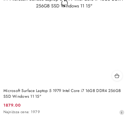
Microsoft Surface Laptop 5 1979 Intel Core i7 16GB DDR4 256GB
SSD Windows 11 15"
1879.00
Cena
Najniższa
Najniższa cena:
1979
promocyjna:
cena
z
30