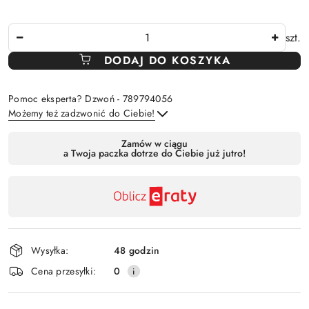
Ilość
szt.
DODAJ DO KOSZYKA
Pomoc eksperta? Dzwoń - 789794056
Możemy też zadzwonić do Ciebie!
Dostępność
Zamów w ciągu
a Twoja paczka dotrze do Ciebie już jutro!
,
Wyślij
płatność
i
dostawa
Wysyłka:
48 godzin
Cena przesyłki:
0