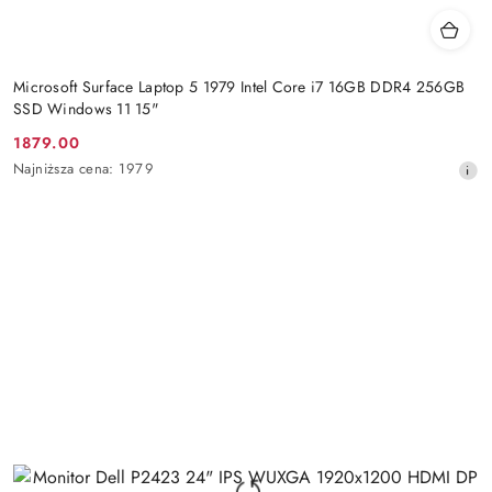
Microsoft Surface Laptop 5 1979 Intel Core i7 16GB DDR4 256GB
SSD Windows 11 15"
1879.00
Cena
Najniższa
Najniższa cena:
1979
promocyjna:
cena
z
30
dni
przed
obniżką