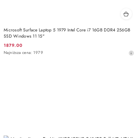
Microsoft Surface Laptop 5 1979 Intel Core i7 16GB DDR4 256GB
SSD Windows 11 15"
1879.00
Cena
Najniższa
Najniższa cena:
1979
promocyjna:
cena
z
30
dni
przed
obniżką