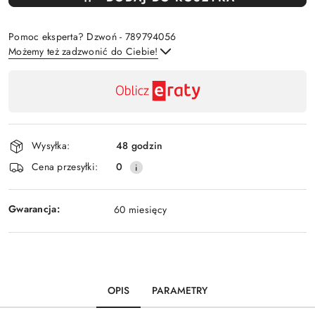
Pomoc eksperta? Dzwoń - 789794056
Możemy też zadzwonić do Ciebie!
Dostępność
,
Wyślij
płatność
i
Wysyłka:
48 godzin
dostawa
Cena przesyłki:
0
Gwarancja:
60 miesięcy
OPIS
PARAMETRY