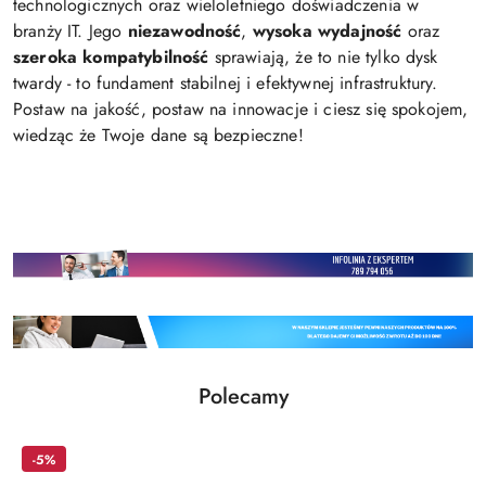
technologicznych oraz wieloletniego doświadczenia w
branży IT. Jego
niezawodność
,
wysoka wydajność
oraz
szeroka kompatybilność
sprawiają, że to nie tylko dysk
twardy - to fundament stabilnej i efektywnej infrastruktury.
Postaw na jakość, postaw na innowacje i ciesz się spokojem,
wiedząc że Twoje dane są bezpieczne!
Produkty
Polecamy
Pomiń karuzelę produktów
o
statusie:
-5%