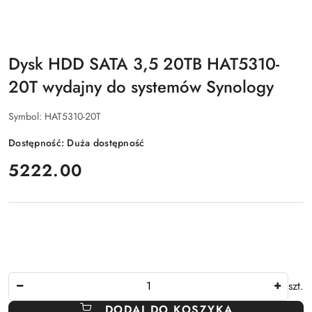
Dysk HDD SATA 3,5 20TB HAT5310-
20T wydajny do systemów Synology
Symbol:
HAT5310-20T
Dostępność:
Duża dostępność
cena:
5222.00
Ilość
szt.
DODAJ DO KOSZYKA