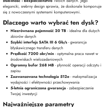
stabilność
i
bezpieczeństwo
Twoich danych. Jego
elegancki, srebrny design sprawia, że doskonale komponuje
się z nowoczesnymi systemami komputerowymi.
Dlaczego warto wybrać ten dysk?
Niezrównana pojemność 20 TB
- idealna dla dużych
zbiorów danych
Szybki interfejs SATA III 6 Gb/s
- gwarancja
błyskawicznego transferu danych
Prędkość 7200 obr/min
- optymalna praca nawet w
środowiskach wielozadaniowych
Ogromny bufor 268 MB
- płynność operacji odczytu i
zapisu
Zaawansowana technologia 512e
- maksymalizacja
wydajności i efektywności przechowywania
5-letnia ograniczona gwarancja
- zabezpieczenie
Twojej inwestycji
Najważniejsze parametry