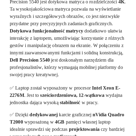
Precision 5540 jest dotykowa matryca o rozdzielczości
4K
.
Ta wysokojakościowa matryca pozwala na wyświetlanie
wyraźnych i szczegółowych obrazów, co jest niezwykle
przydatne przy precyzyjnych zadaniach graficznych.
Dotykowa funkcjonalność matrycy
dodatkowo ułatwia
interakcję z laptopem, umożliwiając korzystanie z różnych
gestów i manipulację obrazem na ekranie. W połączeniu z
innymi zaawansowanymi funkcjami i solidną konstrukcją,
Dell Precision 5540
jest doskonałym narzędziem dla
profesjonalistów, którzy wymagają mobilnej platformy do
swojej pracy kreatywnej.
✅ Laptop został wyposażony w procesor
Intel Xeon E-
2276M
. Jest to
sześciordzeniowa, 12-wątkowa
wydajna
jednostka dająca wysoką
stabilność
w pracy.
✅ Dzięki
dedykowanej
karcie graficznej
nVidia Quadro
T2000
wyposażoną w
4GB
pamięci własnej laptop
idealnie sprawdzi się podczas
projektowania
czy bardziej