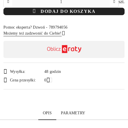
szt.
DODAJ DO KOSZYKA
Pomoc eksperta? Dzwoń - 789794056
Możemy też zadzwonić do Ciebie!
Dostępność
,
Wyślij
płatność
i
Wysyłka:
48 godzin
dostawa
Cena przesyłki:
0
OPIS
PARAMETRY