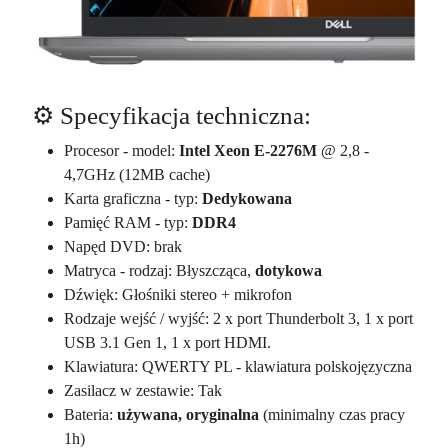
⚙️ Specyfikacja techniczna:
Procesor - model:
Intel Xeon E-2276M
@ 2,8 -
4,7GHz (12MB cache)
Karta graficzna - typ:
Dedykowana
Pamięć RAM - typ:
DDR4
Napęd DVD: brak
Matryca - rodzaj: Błyszcząca,
dotykowa
Dźwięk: Głośniki stereo + mikrofon
Rodzaje wejść / wyjść: 2 x port Thunderbolt 3, 1 x port
USB 3.1 Gen 1, 1 x port HDMI.
Klawiatura: QWERTY PL - klawiatura polskojęzyczna
Zasilacz w zestawie: Tak
Bateria:
używana, oryginalna
(minimalny czas pracy
1h)