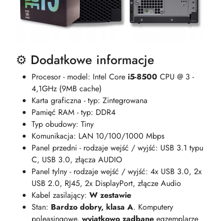
⚙️ Dodatkowe informacje
Procesor - model: Intel Core
i5-8500
CPU @ 3 -
4,1GHz (9MB cache)
Karta graficzna - typ: Zintegrowana
Pamięć RAM - typ: DDR4
Typ obudowy: Tiny
Komunikacja: LAN 10/100/1000 Mbps
Panel przedni - rodzaje wejść / wyjść: USB 3.1 typu
C, USB 3.0, złącza AUDIO
Panel tylny - rodzaje wejść / wyjść: 4x USB 3.0, 2x
USB 2.0, RJ45, 2x DisplayPort, złącze Audio
Kabel zasilający:
W zestawie
Stan:
Bardzo dobry, klasa A
. Komputery
poleasingowe,
wyjątkowo zadbane
egzemplarze