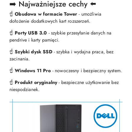
➡️ Najważniejsze cechy ⬅️
☝️
Obudowa w formacie Tower
- umożliwia
dołożenie dodatkowych kart rozszerzeń.
☝️
Porty USB 3.0
- szybkie przesyłanie danych na
pendrive i karty pamięci.
☝️
Szybki dysk SSD
- szybka i wydajna praca, bez
zacinania.
☝️
Windows 11 Pro
- nowoczesny i bezpieczny system.
☝️
Produkt oryginalny
- bezpieczne użytkowanie bez
niespodzianek.