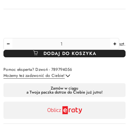
Ilość
szt.
DODAJ DO KOSZYKA
Pomoc eksperta? Dzwoń - 789794056
Możemy też zadzwonić do Ciebie!
Dostępność
Zamów w ciągu
a Twoja paczka dotrze do Ciebie już jutro!
,
Wyślij
płatność
i
dostawa