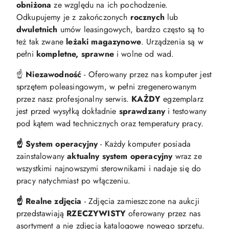
obniżona
ze względu na ich pochodzenie.
Odkupujemy je z zakończonych
rocznych
lub
dwuletnich
umów leasingowych, bardzo często są to
też tak zwane
leżaki magazynowe
. Urządzenia są w
pełni
kompletne, sprawne
i wolne od wad.
☝️
Niezawodność
- Oferowany przez nas komputer jest
sprzętem poleasingowym, w pełni zregenerowanym
przez nasz profesjonalny serwis.
KAŻDY
egzemplarz
jest przed wysyłką dokładnie
sprawdzany
i testowany
pod kątem wad technicznych oraz temperatury pracy.
☝️ System operacyjny
- Każdy komputer posiada
zainstalowany
aktualny system operacyjny
wraz ze
wszystkimi najnowszymi sterownikami i nadaje się do
pracy natychmiast po włączeniu.
☝️ Realne zdjęcia
- Zdjęcia zamieszczone na aukcji
przedstawiają
RZECZYWISTY
oferowany przez nas
asortyment a nie zdjęcia katalogowe nowego sprzętu.