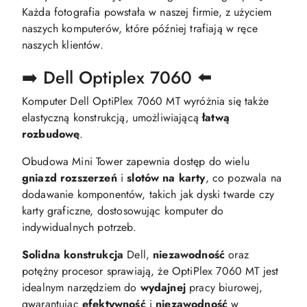
Każda fotografia powstała w naszej firmie, z użyciem
naszych komputerów, które później trafiają w ręce
naszych klientów.
➡️ Dell Optiplex 7060 ⬅️
Komputer Dell OptiPlex 7060 MT wyróżnia się także
elastyczną konstrukcją, umożliwiającą
łatwą
rozbudowę
.
Obudowa Mini Tower zapewnia dostęp do wielu
gniazd rozszerzeń
i
slotów na karty
, co pozwala na
dodawanie komponentów, takich jak dyski twarde czy
karty graficzne, dostosowując komputer do
indywidualnych potrzeb.
Solidna konstrukcja
Dell,
niezawodność
oraz
potężny procesor sprawiają, że OptiPlex 7060 MT jest
idealnym narzędziem do
wydajnej
pracy biurowej,
gwarantując
efektywność
i
niezawodność
w