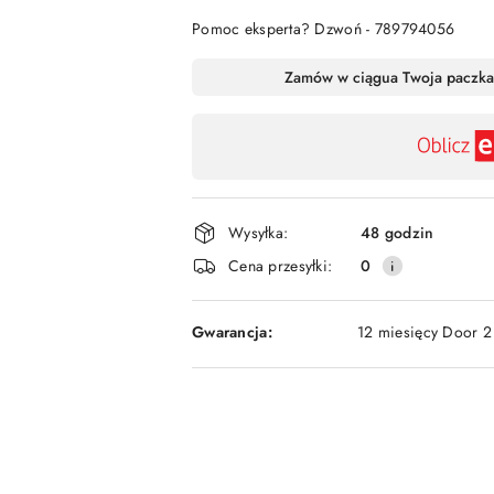
Pomoc eksperta? Dzwoń - 789794056
Dostępność
Zamów w ciągu
a Twoja paczka
,
płatność
i
dostawa
Wysyłka:
48 godzin
Cena przesyłki:
0
Gwarancja:
12 miesięcy Door 