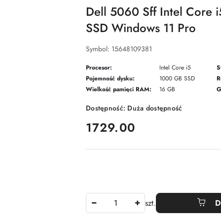
Dell 5060 Sff Intel Cor
SSD Windows 11 Pro
Symbol:
15648109381
Procesor:
Intel Core i5
S
Pojemność dysku:
1000 GB SSD
R
Wielkość pamięci RAM:
16 GB
G
Dostępność:
Duża dostępność
cena:
1729.00
Ilość
szt.
D