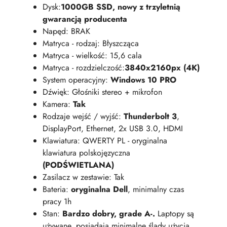
Dysk:
1000GB SSD, nowy z trzyletnią
gwarancją producenta
Napęd: BRAK
Matryca - rodzaj: Błyszcząca
Matryca - wielkość: 15,6 cala
Matryca - rozdzielczość:
3840x2160px (4K)
System operacyjny:
Windows 10 PRO
Dźwięk: Głośniki stereo + mikrofon
Kamera:
Tak
Rodzaje wejść / wyjść:
Thunderbolt 3
,
DisplayPort, Ethernet, 2x USB 3.0, HDMI
Klawiatura: QWERTY PL - oryginalna
klawiatura polskojęzyczna
(PODŚWIETLANA)
Zasilacz w zestawie: Tak
Bateria:
oryginalna Dell
, minimalny czas
pracy 1h
Stan:
Bardzo dobry, grade A-.
Laptopy są
używane, posiadają minimalne ślady użycia