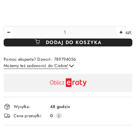
Ilość
szt.
DODAJ DO KOSZYKA
Pomoc eksperta? Dzwoń - 789794056
Możemy też zadzwonić do Ciebie!
Dostępność
,
Wyślij
płatność
i
Wysyłka:
48 godzin
dostawa
Cena przesyłki:
0