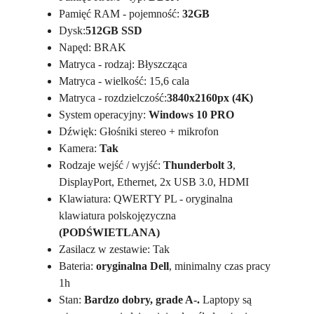
Pamięć RAM - pojemność:
32GB
Dysk:
512GB SSD
Napęd: BRAK
Matryca - rodzaj: Błyszcząca
Matryca - wielkość: 15,6 cala
Matryca - rozdzielczość:
3840x2160px (4K)
System operacyjny:
Windows 10 PRO
Dźwięk: Głośniki stereo + mikrofon
Kamera:
Tak
Rodzaje wejść / wyjść:
Thunderbolt 3
,
DisplayPort, Ethernet, 2x USB 3.0, HDMI
Klawiatura: QWERTY PL - oryginalna
klawiatura polskojęzyczna
(PODŚWIETLANA)
Zasilacz w zestawie: Tak
Bateria:
oryginalna Dell
, minimalny czas pracy
1h
Stan:
Bardzo dobry, grade A-.
Laptopy są