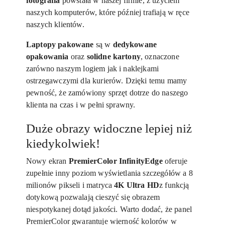
fotografia
powstała w naszej firmie, z użyciem
naszych komputerów, które później trafiają w ręce
naszych klientów.
Laptopy pakowane
są w
dedykowane
opakowania
oraz
solidne kartony
, oznaczone
zarówno naszym logiem jak i naklejkami
ostrzegawczymi dla kurierów. Dzięki temu mamy
pewność, że zamówiony sprzęt dotrze do naszego
klienta na czas i w pełni sprawny.
Duże obrazy widoczne lepiej niż
kiedykolwiek!
Nowy ekran
PremierColor InfinityEdge
oferuje
zupełnie inny poziom wyświetlania szczegółów a 8
milionów pikseli i matryca
4K Ultra HD
z funkcją
dotykową pozwalają cieszyć się obrazem
niespotykanej dotąd jakości. Warto dodać, że panel
PremierColor gwarantuje wierność kolorów w