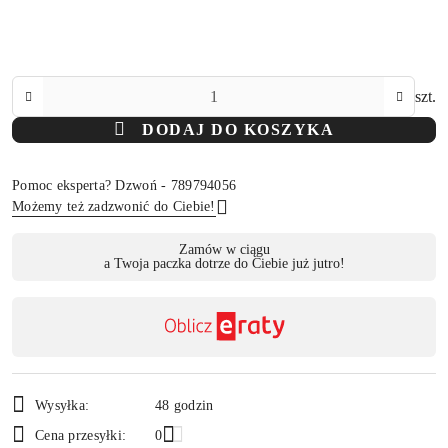
Ilość
szt.
DODAJ DO KOSZYKA
Pomoc eksperta? Dzwoń - 789794056
Możemy też zadzwonić do Ciebie!
Dostępność
Zamów w ciągu
a Twoja paczka dotrze do Ciebie już jutro!
,
Wyślij
płatność
i
dostawa
Wysyłka:
48 godzin
Cena przesyłki:
0