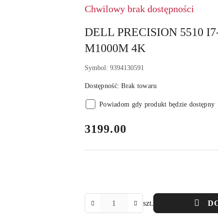
Chwilowy brak dostępności
DELL PRECISION 5510 I
M1000M 4K
Symbol:
9394130591
Dostępność:
Brak towaru
Powiadom gdy produkt będzie dostępny
cena:
3199.00
Ilość
szt.
D