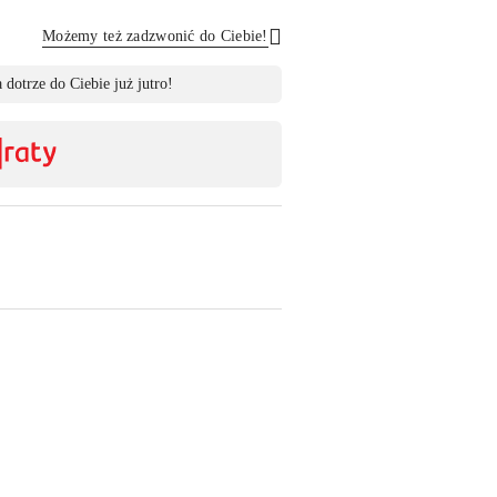
Możemy też zadzwonić do Ciebie!
Wyślij
 dotrze do Ciebie już jutro!