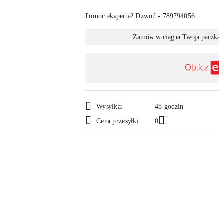
Pomoc eksperta? Dzwoń - 789794056
Dostępność
Zamów w ciągu
a Twoja paczka
,
płatność
i
dostawa
Wysyłka:
48 godzin
Cena przesyłki:
0