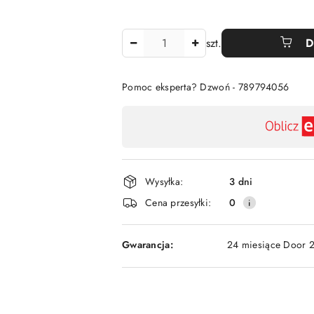
Ilość
szt.
D
Pomoc eksperta? Dzwoń - 789794056
Dostępność
,
płatność
i
Wysyłka:
3 dni
dostawa
Cena przesyłki:
0
Gwarancja:
24 miesiące Door 