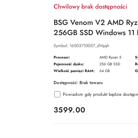
Chwilowy brak dostępności
BSG Venom V2 AMD Ryz
256GB SSD Windows 11 
Symbol:
16503710057_dVqqh
Procesor:
AMD Ryzen 5
S
Pojemność dysku:
256 GB SSD
R
Wielkość pamięci RAM:
64 GB
G
Dostępność:
Brak towaru
Powiadom gdy produkt będzie dostępn
cena:
3599.00