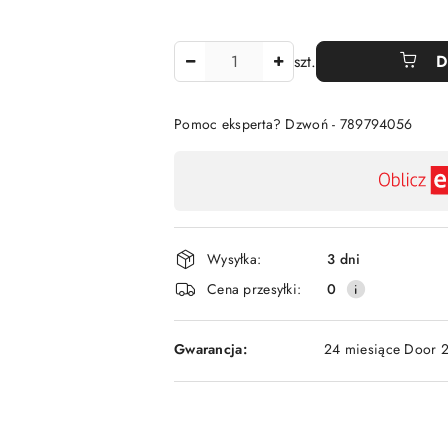
Ilość
szt.
D
Pomoc eksperta? Dzwoń - 789794056
Dostępność
,
płatność
i
Wysyłka:
3 dni
dostawa
Cena przesyłki:
0
Gwarancja:
24 miesiące Door 