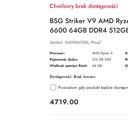
Chwilowy brak dostępności
BSG Striker V9 AMD Ry
6600 64GB DDR4 512GB
Symbol:
16490067006_PkvaZ
Procesor:
AMD Ryzen 5
S
Pojemność dysku:
512 GB SSD
R
Wielkość pamięci RAM:
64 GB
G
Dostępność:
Brak towaru
Powiadom gdy produkt będzie dostępn
cena:
4719.00