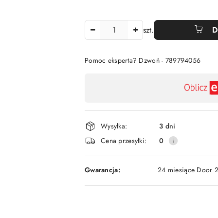
Ilość
szt.
D
Pomoc eksperta? Dzwoń - 789794056
Dostępność
,
płatność
i
Wysyłka:
3 dni
dostawa
Cena przesyłki:
0
Gwarancja:
24 miesiące Door 