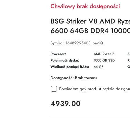
Chwilowy brak dostępności
BSG Striker V8 AMD Ry
6600 64GB DDR4 1000G
Symbol:
16489995403_peviQ
Procesor:
AMD Ryzen 5
S
Pojemność dysku:
1000 GB SSD
R
Wielkość pamięci RAM:
64 GB
G
Dostępność:
Brak towaru
Powiadom gdy produkt będzie dostępn
cena:
4939.00