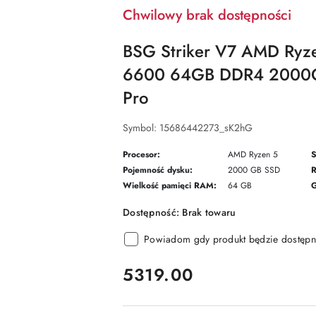
Chwilowy brak dostępności
BSG Striker V7 AMD Ryz
6600 64GB DDR4 2000G
Pro
Symbol:
15686442273_sK2hG
Procesor:
AMD Ryzen 5
S
Pojemność dysku:
2000 GB SSD
R
Wielkość pamięci RAM:
64 GB
G
Dostępność:
Brak towaru
Powiadom gdy produkt będzie dostępn
cena:
5319.00