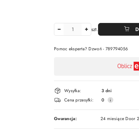
Ilość
szt.
D
Pomoc eksperta? Dzwoń - 789794056
Dostępność
,
płatność
i
Wysyłka:
3 dni
dostawa
Cena przesyłki:
0
Gwarancja:
24 miesiące Door 